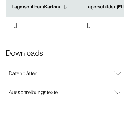
Lagerschilder (Karton)
Lagerschilder (Karton)
Lagerschilder (Etike
Lagerschilder (Etike
Downloads
Datenblätter
Ausschreibungstexte