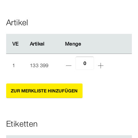
Artikel
VE
VE
Artikel
Artikel
Menge
Menge
1
133 399
ZUR MERKLISTE HINZUFÜGEN
Etiketten