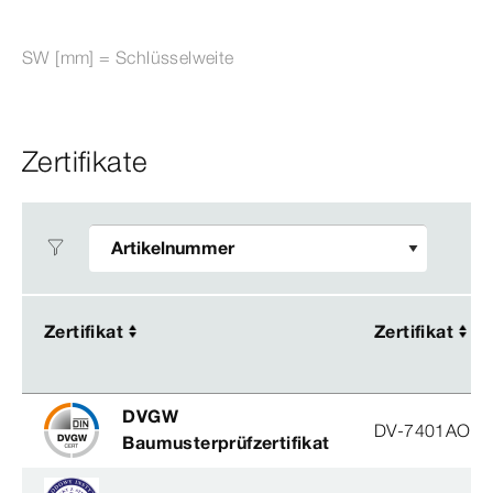
SW [mm] = Schlüsselweite
Zertifikate
Zertifikat
Zertifikat
Zertifikat
Zertifikat
DVGW
DV-7401AO29
Baumusterprüfzertifikat