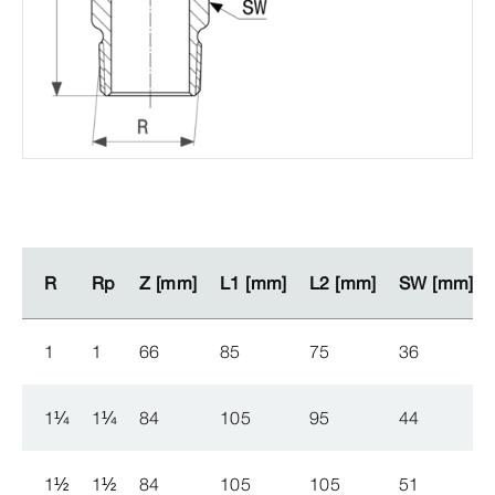
R
R
Rp
Rp
Z [mm]
Z [mm]
L1 [mm]
L1 [mm]
L2 [mm]
L2 [mm]
SW [mm]
SW [mm]
1
1
66
85
75
36
1
¼
1
¼
84
105
95
44
1
½
1
½
84
105
105
51