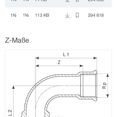
1
½
1
½
113 KB
294 618
Z-Maße