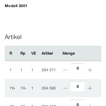
Modell 3001
Artikel
R
R
Rp
Rp
VE
VE
Artikel
Artikel
Menge
Menge
1
1
1
294 571
1
¼
1
¼
1
294 595