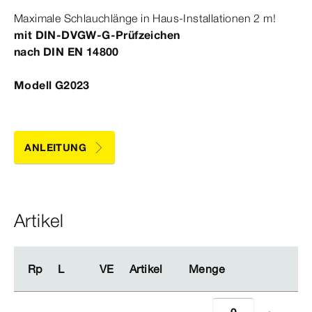
Maximale Schlauchlänge in Haus-​Installationen 2 m!
mit
DIN‑DVGW‑G
-Prüfzeichen
nach
DIN
EN
14800
Modell G2023
ANLEITUNG
Artikel
Rp
Rp
L
L
VE
VE
Artikel
Artikel
Menge
Menge