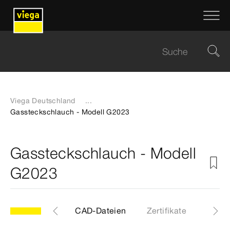
Viega Deutschland
...
Gassteckschlauch - Modell G2023
Gassteckschlauch - Modell
G2023
Etiketten
CAD-Dateien
Zertifikate
Down