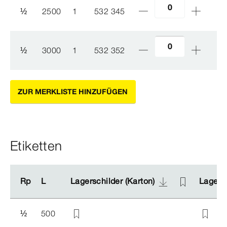
½
2500
1
532 345
½
3000
1
532 352
ZUR MERKLISTE HINZUFÜGEN
Etiketten
Rp
Rp
L
L
Lagerschilder (Karton)
Lagerschilder (Karton)
Lagersc
Lagersc
½
500