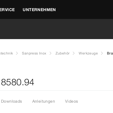
ERVICE
UNTERNEHMEN
stechnik
Sanpress Inox
Zubehör
Werkzeuge
Bra
 8580.94
Downloads
Anleitungen
Videos