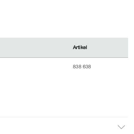
Artikel
Artikel
838 638