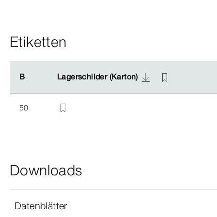
Etiketten
B
B
Lagerschilder (Karton)
Lagerschilder (Karton)
50
Downloads
Datenblätter