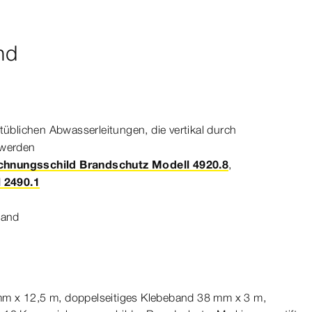
nd
üblichen Abwasserleitungen, die vertikal durch
 werden
chnungsschild Brandschutz Modell 4920.8
,
 2490.1
band
mm
x 12,5 m, doppelseitiges Klebeband 38
mm
x 3 m,