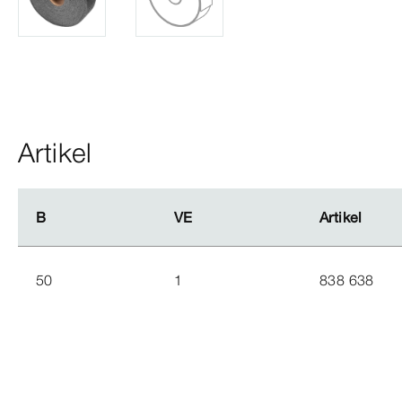
Artikel
B
B
VE
VE
Artikel
Artikel
50
1
838 638