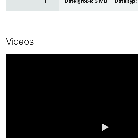
Dateigröße: 3 MB
Dateityp
Videos