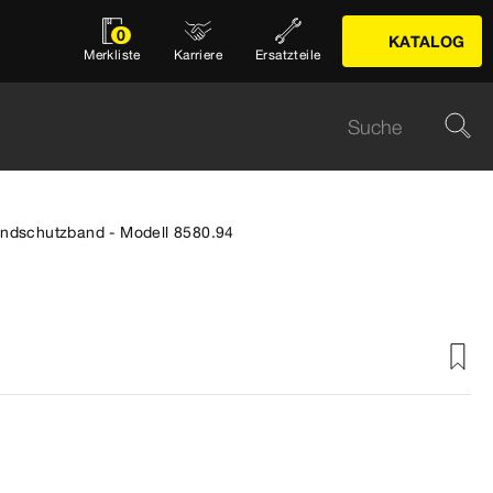
0
KATALOG
Merkliste
Karriere
Ersatzteile
ndschutzband - Modell 8580.94