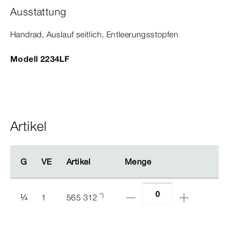
Ausstattung
Handrad, Auslauf seitlich, Ent­
leerungs
stopfen
Modell 2234LF
Artikel
G
G
VE
VE
Artikel
Artikel
Menge
Menge
*)
¼
1
565 312