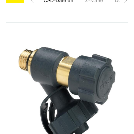
Etiketten
CAD-Dateien
Z-Maße
Downlo