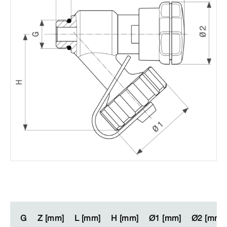
G
G
Z [mm]
Z [mm]
L [mm]
L [mm]
H [mm]
H [mm]
Ø1 [mm]
Ø1 [mm]
Ø2 [mm]
Ø2 [mm]