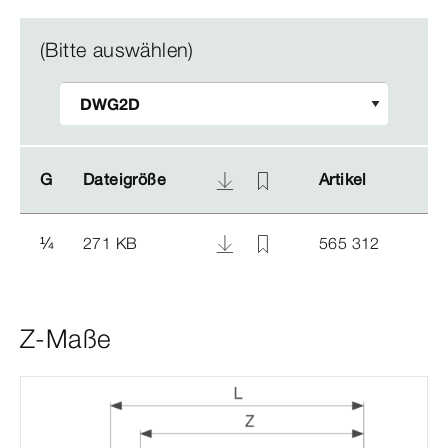
(Bitte auswählen)
G
G
Dateigröße
Dateigröße
Artikel
Artikel
¼
271 KB
565 312
Z-Maße