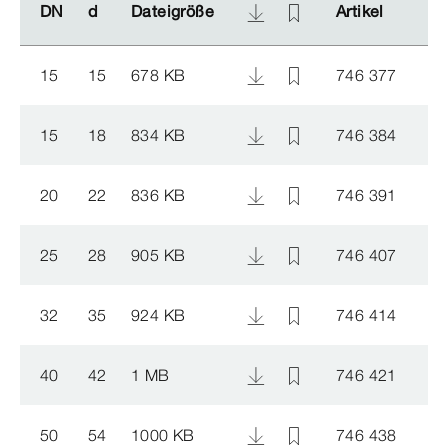
DN
DN
d
d
Dateigröße
Dateigröße
Artikel
Artikel
15
15
678 KB
746 377
15
18
834 KB
746 384
20
22
836 KB
746 391
25
28
905 KB
746 407
32
35
924 KB
746 414
40
42
1 MB
746 421
50
54
1000 KB
746 438