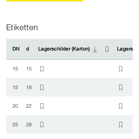
Etiketten
DN
DN
d
d
Lagerschilder (Karton)
Lagerschilder (Karton)
Lagerschi
Lagerschi
15
15
15
18
20
22
25
28