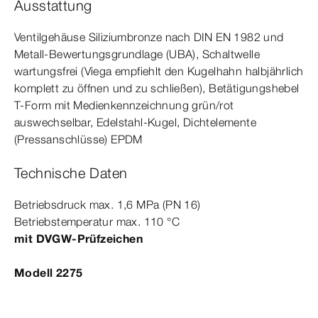
Ausstattung
Ventilgehäuse Siliziumbronze nach
DIN
EN
1982
und
Metall-​Bewertungsgrundlage (UBA), Schaltwelle
wartungsfrei (Viega empfiehlt den Kugelhahn halbjährlich
komplett zu öffnen und zu schließen), Betätigungshebel
T-​Form mit Medienkennzeichnung grün/rot
auswechselbar, Edelstahl-​Kugel, Dicht­
element
e
(Pressanschlüsse) EPDM
Technische Daten
Betriebsdruck max.
1
,6
MPa
(PN 16)
Betriebstemperatur max.
1
10
°C
mit DVGW-​Prüfzeichen
Modell 2275