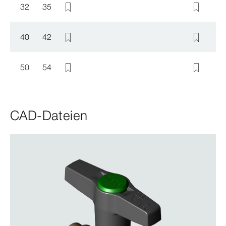
32
35
40
42
50
54
CAD-Dateien