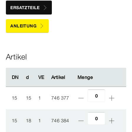
ERSATZTEILE
ANLEITUNG
Artikel
DN
DN
d
d
VE
VE
Artikel
Artikel
Menge
Menge
15
15
1
746 377
15
18
1
746 384