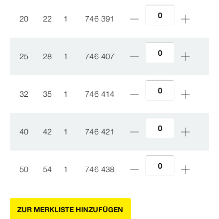
20
22
1
746 391
25
28
1
746 407
32
35
1
746 414
40
42
1
746 421
50
54
1
746 438
ZUR MERKLISTE HINZUFÜGEN