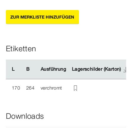
ZUR MERKLISTE HINZUFÜGEN
Etiketten
L
L
B
B
Ausführung
Ausführung
Lagerschilder (Karton)
Lagerschilder (Karton)
170
264
verchromt
Downloads