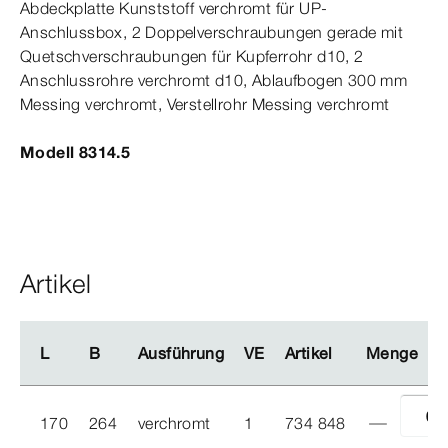
Abdeckplatte Kunststoff verchromt für UP-​
Anschlussbox, 2 Doppelverschraubungen gerade mit
Quetschverschraubungen für Kupferrohr d10, 2
Anschlussrohre verchromt d10, Ablaufbogen 300
mm
Messing verchromt, Verstellrohr Messing verchromt
Modell 8314.5
Artikel
L
L
B
B
Ausführung
Ausführung
VE
VE
Artikel
Artikel
Menge
Menge
170
264
verchromt
1
734 848