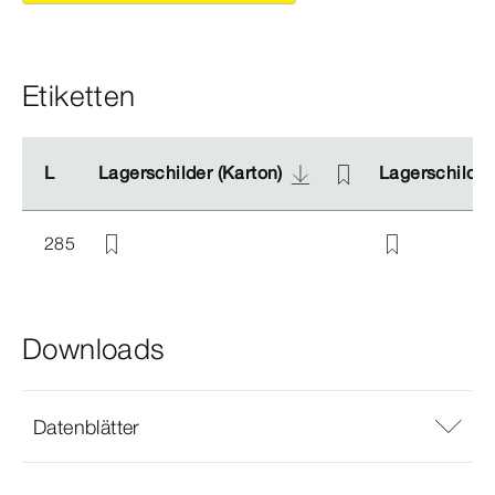
Etiketten
L
L
Lagerschilder (Karton)
Lagerschilder (Karton)
Lagerschilder 
Lagerschilder 
285
Downloads
Datenblätter