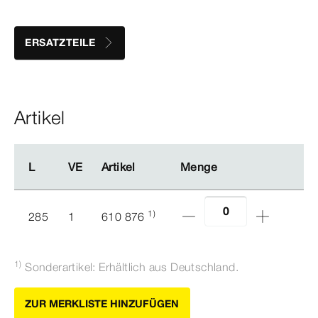
ERSATZTEILE
Artikel
L
L
VE
VE
Artikel
Artikel
Menge
Menge
1)
285
1
610 876
1)
Sonderartikel: Erhältlich aus Deutschland.
ZUR MERKLISTE HINZUFÜGEN