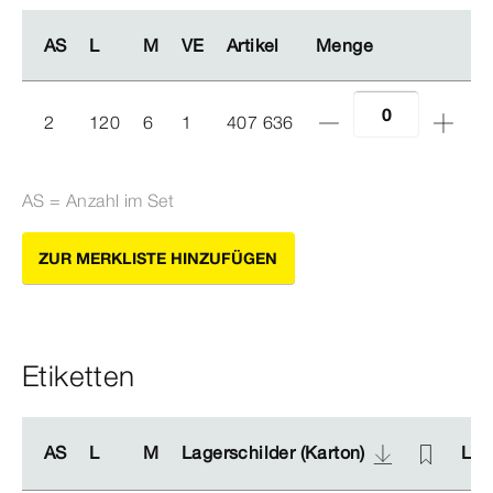
AS
AS
L
L
M
M
VE
VE
Artikel
Artikel
Menge
Menge
2
120
6
1
407 636
AS = Anzahl im Set
ZUR MERKLISTE HINZUFÜGEN
Etiketten
AS
AS
L
L
M
M
Lagerschilder (Karton)
Lagerschilder (Karton)
Lag
Lag