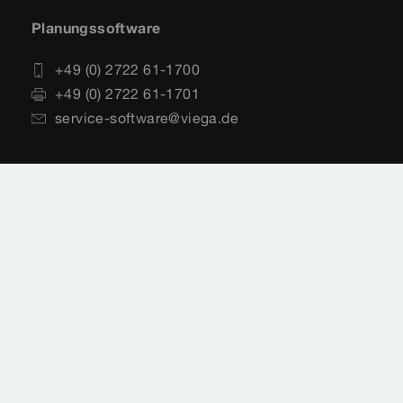
Planungssoftware
+49 (0) 2722 61-1700
+49 (0) 2722 61-1701
service-software@viega.de
Impressum
Rechtshinweise
Sitemap
Videoüberwachung
Datenschutz