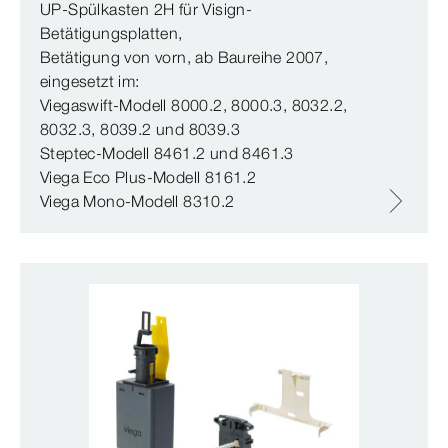
UP-​Spül­
kasten
2H für Visign-​
Betätigungsplatten,
Betätigung von vorn, ab Baureihe 2007,
eingesetzt im:
Viegaswift-
Modell
8000.2, 8000.3, 8032.2,
8032.3, 8039.2 und 8039.3
Steptec-
Modell
8461.2 und 8461.3
Viega
Eco
Plus
-
Modell
8161.2
Viega
Mono
-
Modell
8310.2