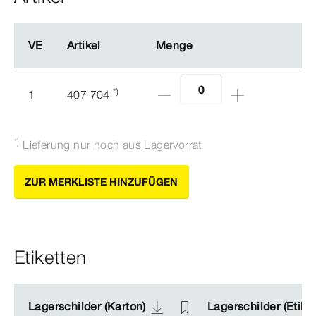
VE
VE
Artikel
Artikel
Menge
Menge
*)
1
407 704
*)
Lieferung nur noch aus Lagervorrat
ZUR MERKLISTE HINZUFÜGEN
Etiketten
Lagerschilder (Karton)
Lagerschilder (Karton)
Lagerschilder (Etike
Lagerschilder (Etike