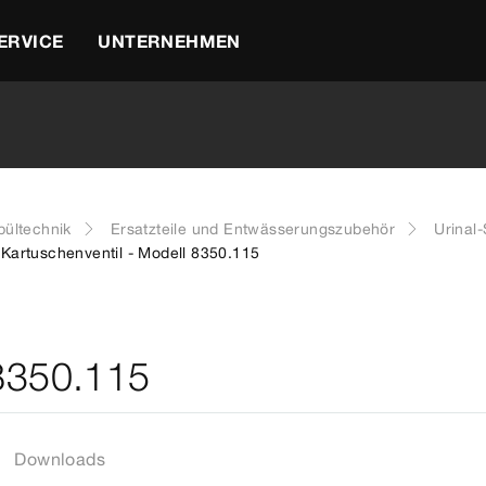
ERVICE
UNTERNEHMEN
ültechnik
Ersatzteile und Entwässerungszubehör
Urinal
Kartuschenventil - Modell 8350.115
 8350.115
Downloads