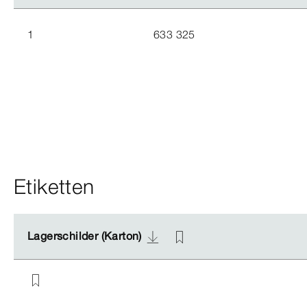
1
633 325
Etiketten
Lagerschilder (Karton)
Lagerschilder (Karton)