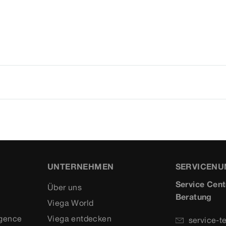
UNTERNEHMEN
SERVICEN
Service Cent
Über uns
Beratung
Viega World
igence
Viega entdecken
service-t