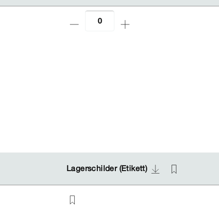
Lagerschilder (Etikett)
Lagerschilder (Etikett)