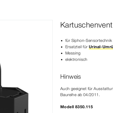
Kartuschenventi
für Siphon-​Sensortechnik
Ersatzteil für
Urinal-Umrü
Messing
elek­
tro
nisch
Hinweis
Auch geeignet für Ausstatt
Baureihe ab 04/2011.
Modell 8350.115