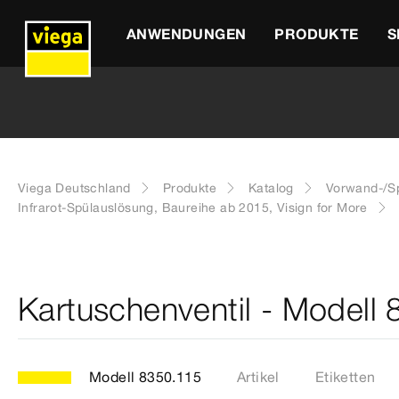
ANWENDUNGEN
PRODUKTE
S
Viega Deutschland
Produkte
Katalog
Vorwand-/Sp
Infrarot-Spülauslösung, Baureihe ab 2015, Visign for More
Kartuschenventil - Modell
Modell 8350.115
Artikel
Etiketten