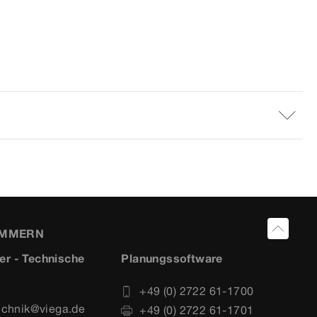
UMMERN
er - Technische
Planungssoftware
+49 (0) 2722 61-1700
echnik@viega.de
+49 (0) 2722 61-1701