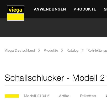
ANWENDUNGEN
PRODUKTE
S
Viega Deutschland
Produkte
Katalog
Rohrleitung
Schallschlucker - Modell 
Modell 2134.5
Artikel
Etiketten