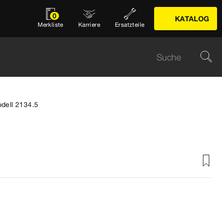
0
KATALOG
Merkliste
Karriere
Ersatzteile
odell 2134.5