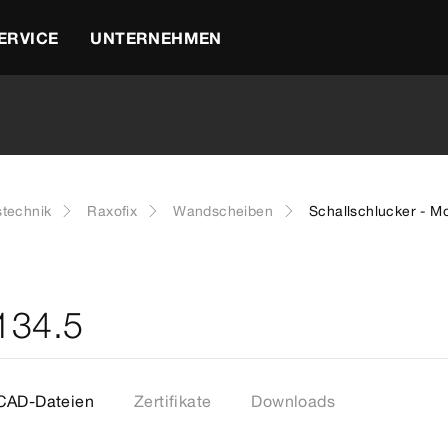
ERVICE
UNTERNEHMEN
stechnik
Raxofix
Wandscheiben
Schallschlucker - M
2134.5
CAD-Dateien
Zertifikate
Downloads