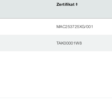
Zertifikat
Zertifikat
MAC253725XG/001
TAK00001W8