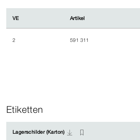
VE
VE
Artikel
Artikel
2
591 311
Etiketten
Lagerschilder (Karton)
Lagerschilder (Karton)