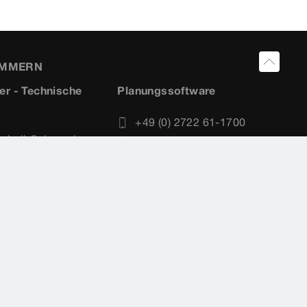
UMMERN
er - Technische
Planungssoftware
+49 (0) 2722 61-1700
echnik@viega.de
+49 (0) 2722 61-1701
 61-1100
service-software@viega.de
 61-1101