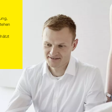
rung,
stehen
chätzt