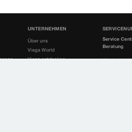
UNTERNEHMEN
SERVICEN
Service Cent
Über uns
Beratung
Viega World
igence
Viega entdecken
service-t
+49 2722
Kompetenzen
+49 2722
Referenzen
Karriere
Medien
Compliance Kodex
LKSG
Viega Blog