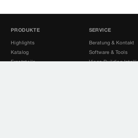
PRODUKTE
SERVICE
Highlights
Beratung & Kontakt
Katalog
Software & Tools
Ersatzteile
Viega Building Intell
Anwendungen
Seminare
Downloads & Videos
Förderungen