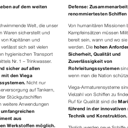
Leben auf dem weiten
Defense: Zusammenarbeit
renommiertesten Schiffen
schwimmende Welt, die unser
Von humanitären Missionen b
an Waren sicherstellt und
Kampfeinsätzen müssen Milit
 von Kapitänen und
bereit sein, wann und wo si
verlässt sich seit vielen
werden. Die
hohen Anforde
en hygienischen Transport
Sicherheit, Qualität und
tels Nr. 1 – Trinkwasser.
Zuverlässigkeit von
d sicher auf allen
Rohrleitungssystemen
sin
 mit den Viega
wenn man die Nation schütze
gssystemen.
Nicht nur
Viega-Armaturensysteme sind
serversorgung auf Tankern,
Vielzahl von Schiffen zu finde
der Stückgutschiffen
Ruf für Qualität sind die
Mari
h weitere Anwendungen
führend in der innovativen
m
umfangreichen
Technik und Konstruktion.
iment aus
nen
Werkstoffen möglich.
Täglich werden neue Schiffe