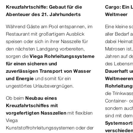
Kreuzfahrtschiffe: Gebaut für die
Cargo: Ein 
Abenteuer des 21. Jahrhunderts
Weltmeer
Während Gäste am Pool entspannen, im
Eine kleine 
Restaurant mit großartigem Ausblick
aller Bedarf 
speisen oder sich in ihrer Nasszelle für
dabei Heimat
den nächsten Landgang vorbereiten,
Matrosen ist, 
sorgen die
Viega Rohrleitungssysteme
Jahren auf d
für einen sicheren und
des Lebensmit
zuverlässigen Transport von Wasser
Dauerhaft un
und Energie
und somit für ein
Weltmeeren
ungestörtes
Urlaubsvergnügen.
Rohrleitun
die Trinkwas
Ob beim
Neubau eines
Container- o
Kreuzfahrtschiffes mit
sondern auc
vorgefertigten Nasszellen
mit flexiblen
sind mit de
Viega
Systemsort
Kunststoffrohrleitungssystemen oder der
verschiede