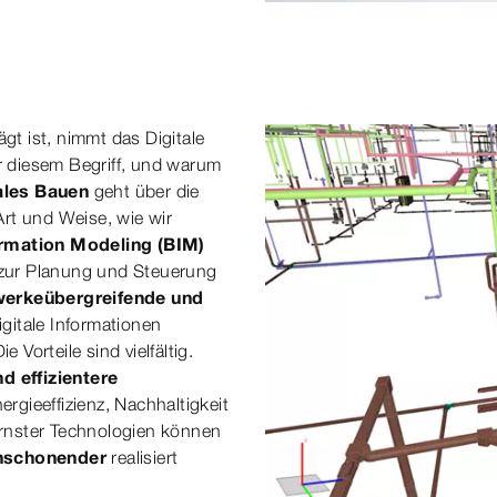
gt ist, nimmt das Digitale
er diesem Begriff, und warum
ales Bauen
geht über die
rt und Weise, wie wir
ormation Modeling (BIM)
k zur Planung und Steuerung
ewerkeübergreifende und
digitale Informationen
Vorteile sind vielfältig.
d effizientere
rgieeffizienz, Nachhaltigkeit
rnster Technologien können
enschonender
realisiert