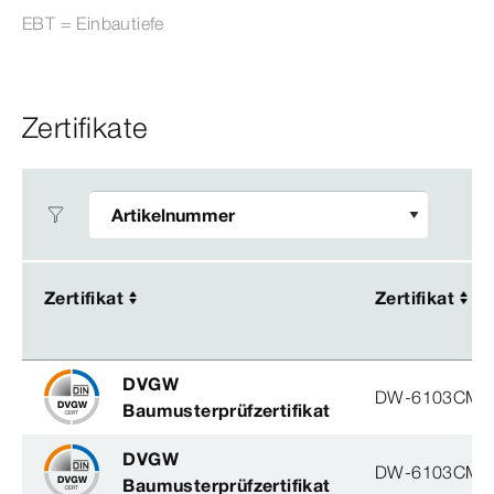
EBT = Einbautiefe
Zertifikate
Zertifikat
Zertifikat
Zertifikat
Zertifikat
DVGW
DW-6103CM0
Baumusterprüfzertifikat
DVGW
DW-6103CM0
Baumusterprüfzertifikat