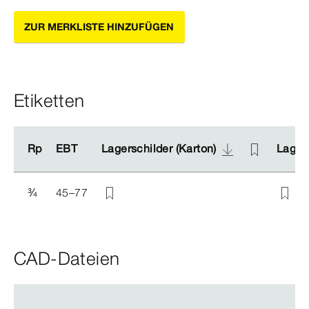
ZUR MERKLISTE HINZUFÜGEN
Etiketten
Rp
Rp
EBT
EBT
Lagerschilder (Karton)
Lagerschilder (Karton)
Lagers
Lagers
¾
45–77
CAD-Dateien