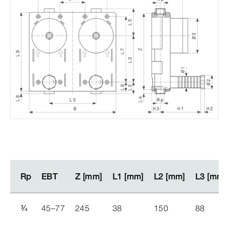
Rp
Rp
EBT
EBT
Z [mm]
Z [mm]
L1 [mm]
L1 [mm]
L2 [mm]
L2 [mm]
L3 [mm]
L3 [mm]
¾
45–77
245
38
150
88