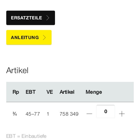
ERSATZTEILE
ANLEITUNG
Artikel
Rp
Rp
EBT
EBT
VE
VE
Artikel
Artikel
Menge
Menge
¾
45–77
1
758 349
EBT = Einbautiefe