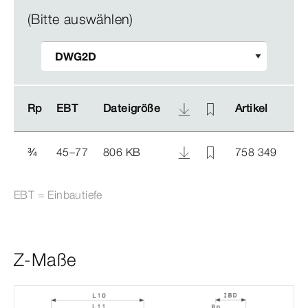
(Bitte auswählen)
Rp
Rp
EBT
EBT
Dateigröße
Dateigröße
Artikel
Artikel
¾
45–77
806 KB
758 349
EBT = Einbautiefe
Z-Maße