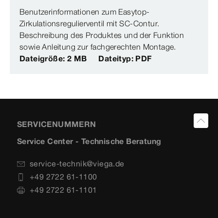
Benutzerinformationen zum Easytop-
Zirkulationsregulierventil mit SC-Contur.
Beschreibung des Produktes und der Funktion
sowie Anleitung zur fachgerechten Montage.
Dateigröße: 2 MB
Dateityp: PDF
SERVICENUMMERN
Service Center - Technische Beratung
service-technik@viega.de
+49 2722 61-1100
+49 2722 61-1101