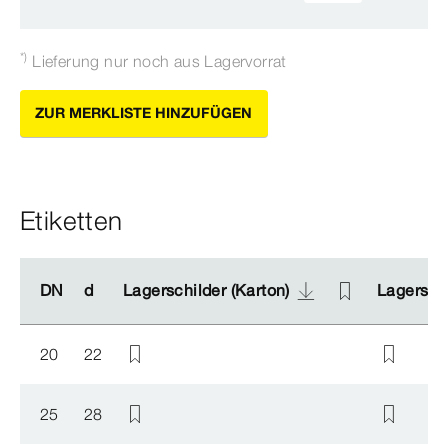
*)
Lieferung nur noch aus Lagervorrat
ZUR MERKLISTE HINZUFÜGEN
Etiketten
DN
DN
d
d
Lagerschilder (Karton)
Lagerschilder (Karton)
Lagerschi
Lagerschi
20
22
25
28