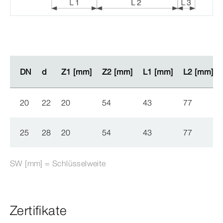
DN
DN
d
d
Z1 [mm]
Z1 [mm]
Z2 [mm]
Z2 [mm]
L1 [mm]
L1 [mm]
L2 [mm]
L2 [mm]
20
22
20
54
43
77
25
28
20
54
43
77
SW [mm] = Schlüsselweite
Zertifikate