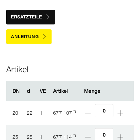
ERSATZTEILE
ANLEITUNG
Artikel
DN
DN
d
d
VE
VE
Artikel
Artikel
Menge
Menge
*)
20
22
1
677 107
*)
25
28
1
677 114