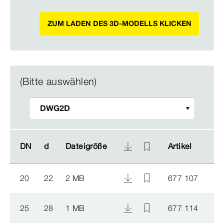
ZUM LADEN DES 3D-MODELLS KLICKEN
(Bitte auswählen)
DN
DN
d
d
Dateigröße
Dateigröße
Artikel
Artikel
20
22
2 MB
677 107
25
28
1 MB
677 114