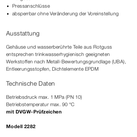
Pressanschlüsse
absperrbar ohne Veränderung der Voreinstellung
Ausstattung
Gehäuse und wasserberührte Teile aus Rotguss
entsprechen trinkwasserhygienisch geeigneten
Werkstoffen nach Metall-​Bewertungsgrundlage (UBA),
Ent­
leerungs
stopfen
, Dicht­
element
e EPDM
Technische Daten
Betriebsdruck max.
1
MPa
(PN 10)
Betriebstemperatur max.
9
0
°C
mit DVGW-​Prüfzeichen
Modell 2282