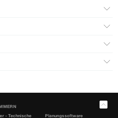
UMMERN
er - Technische
Planungssoftware