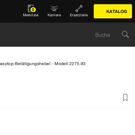
0
KATALOG
Merkliste
Karriere
Ersatzteile
asytop-Betätigungshebel - Modell 2275.93