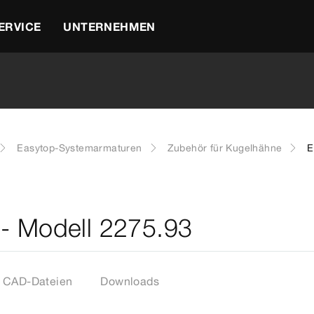
ERVICE
UNTERNEHMEN
Easytop-Systemarmaturen
Zubehör für Kugelhähne
E
 - Modell 2275.93
CAD-Dateien
Downloads