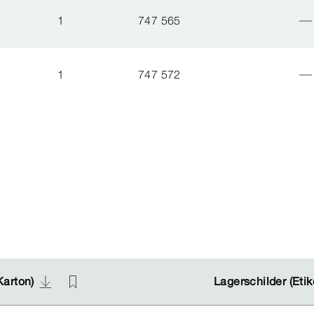
1
747 565
1
747 572
Karton)
Karton)
Lagerschilder (Etik
Lagerschilder (Etik