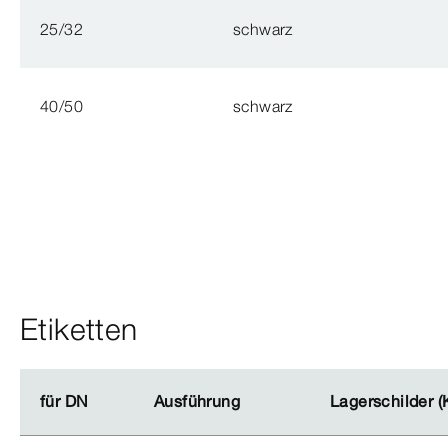
25/32
schwarz
40/50
schwarz
Etiketten
für DN
für DN
Ausführung
Ausführung
Lagerschilder (
Lagerschilder (