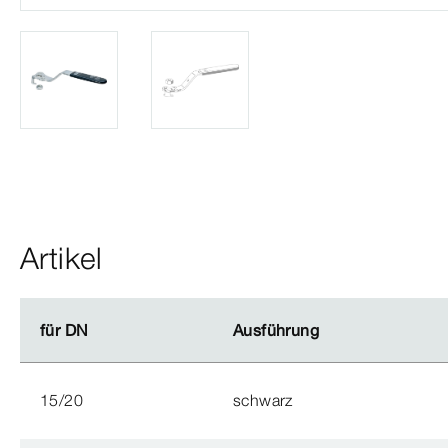
Artikel
für DN
für DN
Ausführung
Ausführung
15/20
schwarz