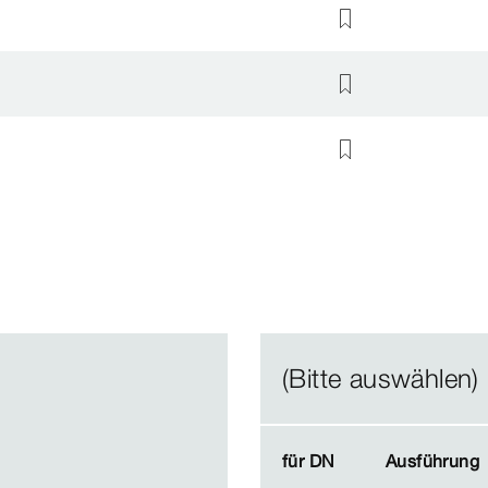
(Bitte auswählen)
für DN
für DN
Ausführung
Ausführung