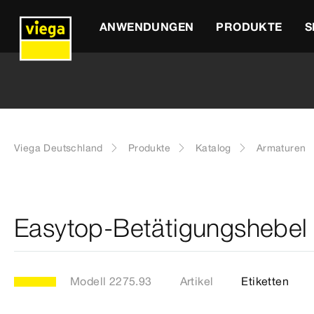
ANWENDUNGEN
PRODUKTE
S
Viega Deutschland
Produkte
Katalog
Armaturen
Easytop-Betätigungshebel
Modell 2275.93
Artikel
Etiketten