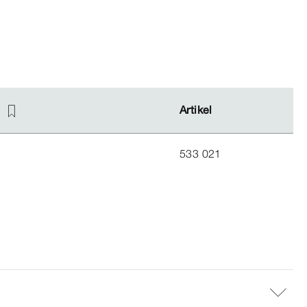
Artikel
Artikel
533 021