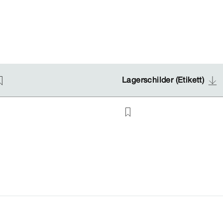
Lagerschilder (Etikett)
Lagerschilder (Etikett)