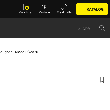
0
KATALOG
Merkliste
Karriere
Ersatzteile
eugset - Modell G2370