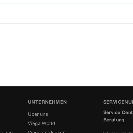
UNTERNEHMEN
SERVICEN
Service Cent
Über uns
Beratung
Viega World
igence
Viega entdecken