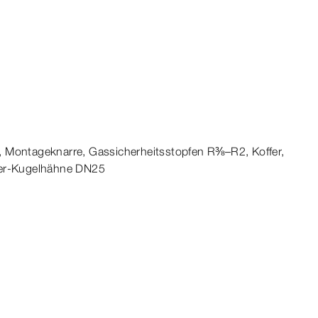
 Montageknarre, Gassicherheitsstopfen R⅜–R2, Koffer,
er
-Kugelhähne DN25