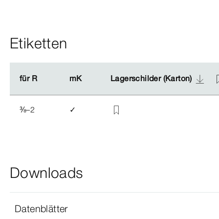
Etiketten
für R
für R
mK
mK
Lagerschilder (Karton)
Lagerschilder (Karton)
⅜
–2
✓
Downloads
Datenblätter