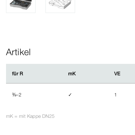
Artikel
für R
für R
mK
mK
VE
VE
⅜
–2
✓
1
mK = mit Kappe DN25