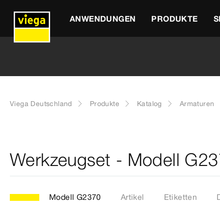
ANWENDUNGEN
PRODUKTE
S
Viega Deutschland
Produkte
Katalog
Armaturen
Werkzeugset - Modell G2
Modell G2370
Artikel
Etiketten