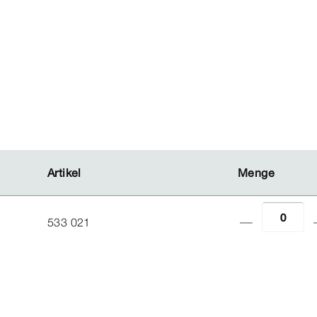
Artikel
Artikel
Menge
Menge
533 021