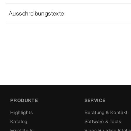
Ausschreibungstexte
PRODUKTE
SERVICE
Highlights
Beratung & Kontakt
Katalog
Software & Tools
Ersatzteile
Viega Building Intell