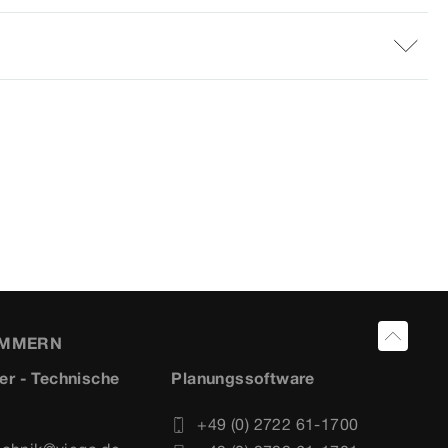
UMMERN
er - Technische
Planungssoftware
+49 (0) 2722 61-1700