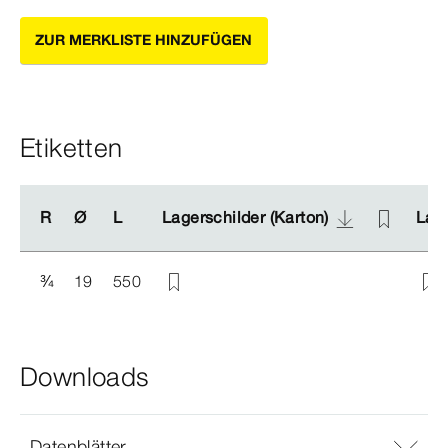
ZUR MERKLISTE HINZUFÜGEN
Etiketten
R
R
Ø
Ø
L
L
Lagerschilder (Karton)
Lagerschilder (Karton)
Lage
Lage
¾
19
550
Downloads
Datenblätter