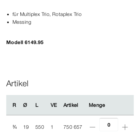
für
Multiplex
Trio
,
Rotaplex
Trio
Messing
Modell 6149.95
Artikel
R
R
Ø
Ø
L
L
VE
VE
Artikel
Artikel
Menge
Menge
¾
19
550
1
750 657