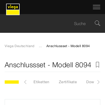
Viega Deutschland
...
Anschlussset - Modell 8094
Anschlussset - Modell 8094
94
Artikel
Etiketten
Zertifikate
Download