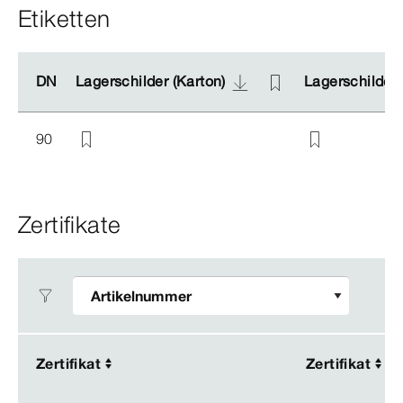
Etiketten
DN
DN
Lagerschilder (Karton)
Lagerschilder (Karton)
Lagerschilder 
Lagerschilder 
90
Zertifikate
Zertifikat
Zertifikat
Zertifikat
Zertifikat