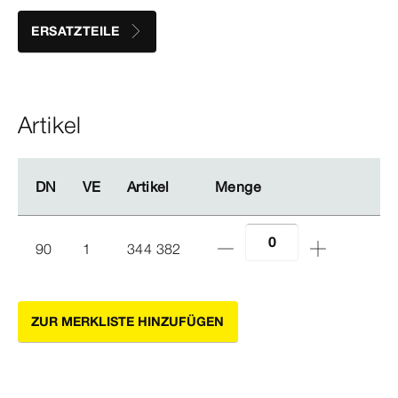
ERSATZTEILE
Artikel
DN
DN
VE
VE
Artikel
Artikel
Menge
Menge
90
1
344 382
ZUR MERKLISTE HINZUFÜGEN