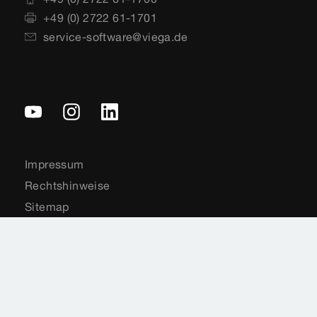
+49 (0) 2722 61-1701
service-software@viega.de
Impressum
Rechtshinweise
Sitemap
Videoüberwachung
Datenschutz
Länderauswahl
Cookie-Einstellungen