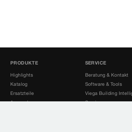
PRODUKTE
SERVICE
Highlights
Beratung & Kontakt
Katalog
Software & Tools
Ersatzteile
Viega Building Intell
Anwendungen
Seminare
Downloads & Videos
Förderungen