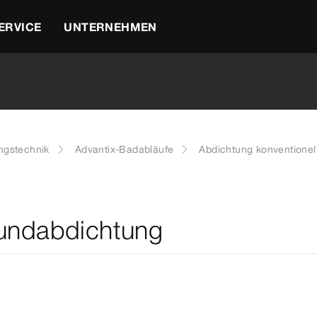
ERVICE
UNTERNEHMEN
ngstechnik
Advantix-Badabläufe
Abdichtung konventionel
bundabdichtung