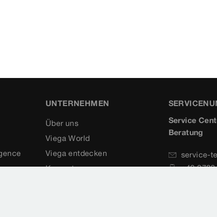
UNTERNEHMEN
SERVICEN
Service Cent
Über uns
Beratung
Viega World
igence
Viega entdecken
service-t
+49 2722
Kompetenzen
+49 2722
Referenzen
Karriere
Medien