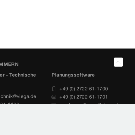
UMMERN
er - Technische
Planungssoftware
+49 (0) 2722 61-1700
echnik@viega.de
+49 (0) 2722 61-1701
 61-1100
service-software@viega.de
 61-1101