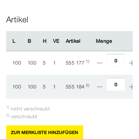
Artikel
L
L
B
B
H
H
VE
VE
Artikel
Artikel
Menge
Menge
1)
100
100
5
1
555 177
2)
100
100
5
1
555 184
1)
nicht verschraubt
2)
verschraubt
ZUR MERKLISTE HINZUFÜGEN