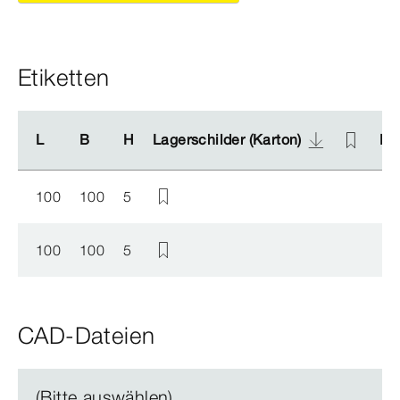
Etiketten
L
L
B
B
H
H
Lagerschilder (Karton)
Lagerschilder (Karton)
Lag
Lag
100
100
5
100
100
5
CAD-Dateien
(Bitte auswählen)