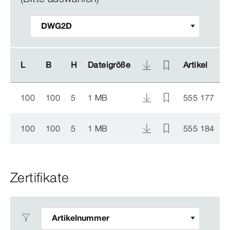
L
L
B
B
H
H
Dateigröße
Dateigröße
Artikel
Artikel
100
100
5
1 MB
555 177
100
100
5
1 MB
555 184
Zertifikate