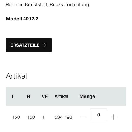
Rahmen Kunststoff, Rückstaudichtung
Modell 4912.2
ERSATZTEILE
Artikel
L
L
B
B
VE
VE
Artikel
Artikel
Menge
Menge
150
150
1
534 493