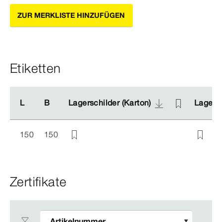
ZUR MERKLISTE HINZUFÜGEN
Etiketten
L
L
B
B
Lagerschilder (Karton)
Lagerschilder (Karton)
Lagersc
Lagersc
150
150
Zertifikate