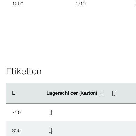
1200
1/19
Etiketten
L
L
Lagerschilder (Karton)
Lagerschilder (Karton)
750
800