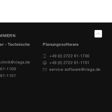
UMMERN
er - Technische
Planungssoftware
+49 (0) 2722 61-1700
echnik@viega.de
+49 (0) 2722 61-1701
 61-1100
service-software@viega.de
 61-1101