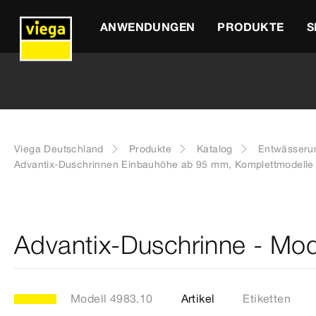
ANWENDUNGEN
PRODUKTE
S
Viega Deutschland
Produkte
Katalog
Entwässeru
Advantix-Duschrinnen Einbauhöhe ab 95 mm, Komplettmodelle
Advantix-Duschrinne - Mod
Modell 4983.10
Artikel
Etiketten