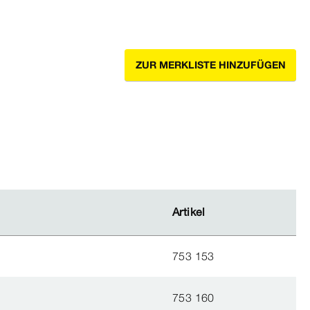
ZUR MERKLISTE HINZUFÜGEN
Artikel
Artikel
753 153
753 160