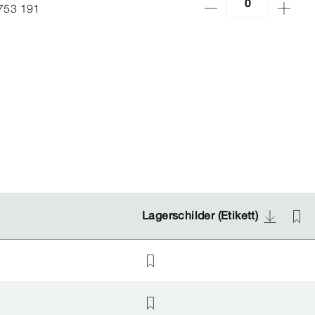
753 191
Lagerschilder (Etikett)
Lagerschilder (Etikett)