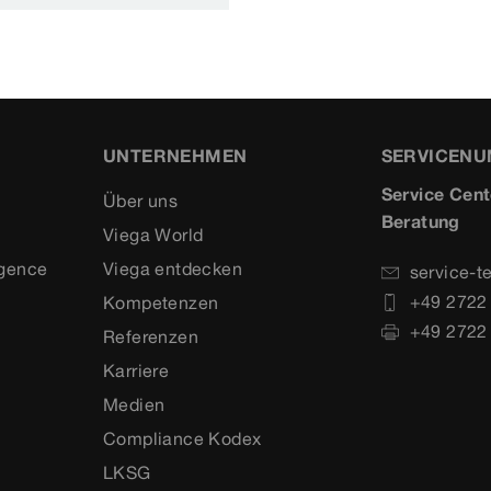
UNTERNEHMEN
SERVICEN
Service Cent
Über uns
Beratung
Viega World
igence
Viega entdecken
service-t
+49 2722
Kompetenzen
+49 2722
Referenzen
Karriere
Medien
Compliance Kodex
LKSG