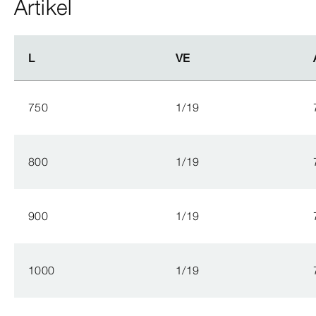
Artikel
L
L
VE
VE
750
1/19
800
1/19
900
1/19
1000
1/19