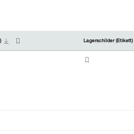
n)
n)
Lagerschilder (Etikett
Lagerschilder (Etikett