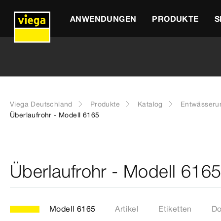
ANWENDUNGEN
PRODUKTE
S
Viega Deutschland
Produkte
Katalog
Entwässeru
Überlaufrohr - Modell 6165
Überlaufrohr - Modell 616
Modell 6165
Artikel
Etiketten
Do