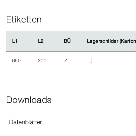
Etiketten
L1
L1
L2
L2
BÜ
BÜ
Lagerschilder (Karto
Lagerschilder (Karto
660
300
✓
Downloads
Datenblätter