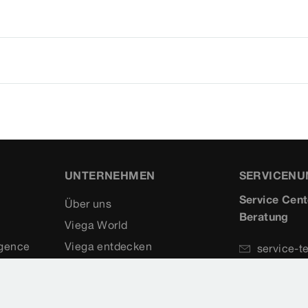
UNTERNEHMEN
SERVICEN
Service Cent
Über uns
Beratung
Viega World
igence
Viega entdecken
service-t
+49 2722
Kompetenzen
+49 2722
Referenzen