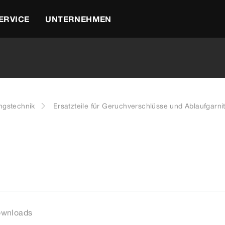
ERVICE
UNTERNEHMEN
ngstechnik
Ersatzteile für Geruchverschlüsse und Ablaufgarni
5
wnloads