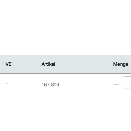
VE
VE
Artikel
Artikel
Menge
Menge
1
167 899