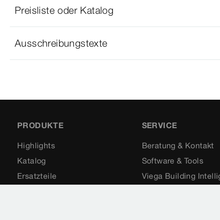
Preisliste oder Katalog
Ausschreibungstexte
PRODUKTE
SERVICE
Highlights
Beratung & Kontakt
Katalog
Software & Tools
Ersatzteile
Viega Building Intell
Anwendungen
Seminare
Downloads & Videos
Förderungen