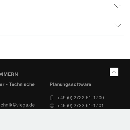
UMMERN
er - Technische
Planungssoftware
+49 (0) 2722 61-1700
echnik@viega.de
+49 (0) 2722 61-1701
 61-1100
service-software@viega.de
 61-1101