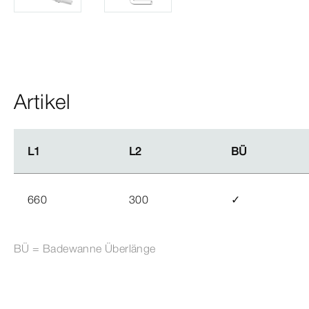
Artikel
L1
L1
L2
L2
BÜ
BÜ
660
300
✓
BÜ = Badewanne Überlänge