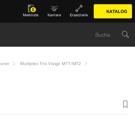
0
KATALOG
Merkliste
Karriere
Ersatzteile
turen
Multiplex Trio Visign MT1/MT2