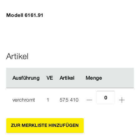
Modell 6161.91
Artikel
Ausführung
Ausführung
VE
VE
Artikel
Artikel
Menge
Menge
verchromt
1
575 410
ZUR MERKLISTE HINZUFÜGEN