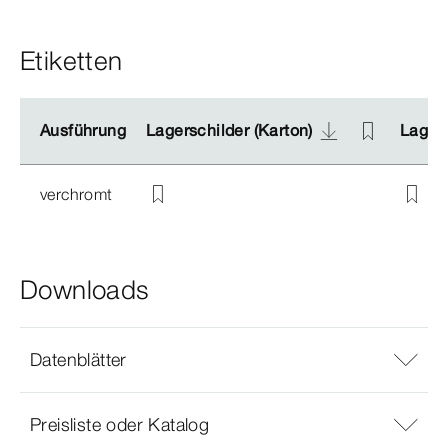
Etiketten
Ausführung
Ausführung
Lagerschilder (Karton)
Lagerschilder (Karton)
Lagers
Lagers
verchromt
Downloads
Datenblätter
Preisliste oder Katalog