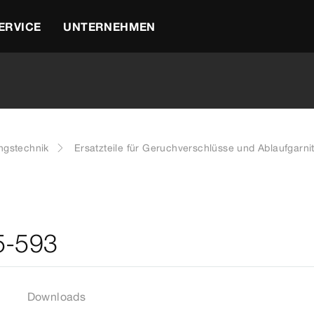
ERVICE
UNTERNEHMEN
ngstechnik
Ersatzteile für Geruchverschlüsse und Ablaufgarni
5-593
Downloads