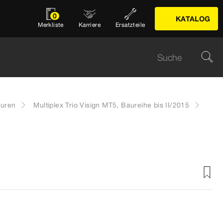
0
KATALOG
Merkliste
Karriere
Ersatzteile
turen
Multiplex Trio Visign MT5, Baureihe bis II/2015