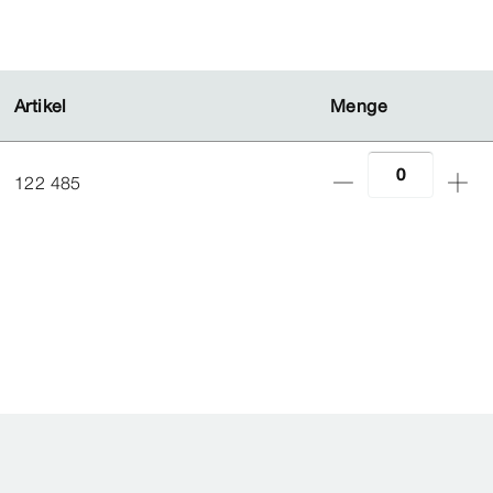
Artikel
Artikel
Menge
Menge
122 485