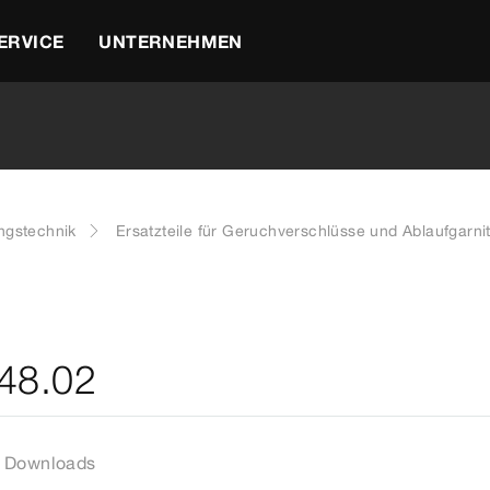
ERVICE
UNTERNEHMEN
ngstechnik
Ersatzteile für Geruchverschlüsse und Ablaufgarni
148.02
Downloads