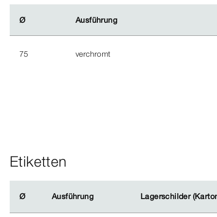
Ø
Ø
Ausführung
Ausführung
75
verchromt
Etiketten
Ø
Ø
Ausführung
Ausführung
Lagerschilder (Karto
Lagerschilder (Karto