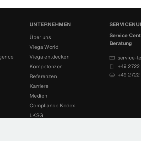
UNTERNEHMEN
SERVICEN
Service Cent
Über uns
Beratung
Viega World
igence
Viega entdecken
service-t
+49 2722
Kompetenzen
+49 2722
Referenzen
Karriere
Medien
Compliance Kodex
LKSG
Viega Blog