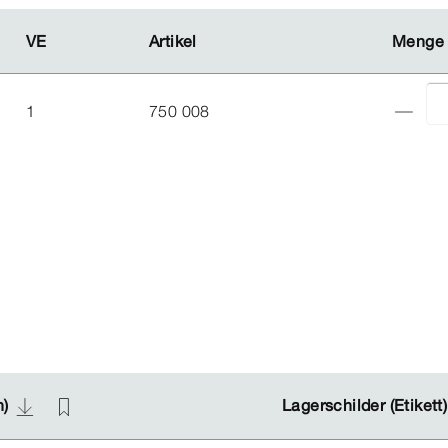
VE
VE
Artikel
Artikel
Menge
Menge
1
750 008
n)
n)
Lagerschilder (Etikett
Lagerschilder (Etikett