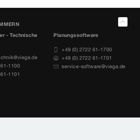
UMMERN
er - Technische
Planungssoftware
+49 (0) 2722 61-1700
echnik@viega.de
+49 (0) 2722 61-1701
 61-1100
service-software@viega.de
 61-1101