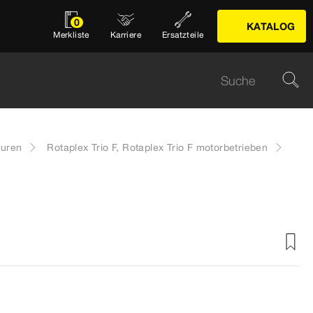
0
KATALOG
Merkliste
Karriere
Ersatzteile
turen
Rotaplex Trio F, Rotaplex Trio F motorbetrieben