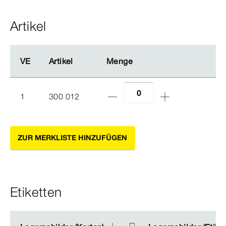
Artikel
VE
VE
Artikel
Artikel
Menge
Menge
1
300 012
ZUR MERKLISTE HINZUFÜGEN
Etiketten