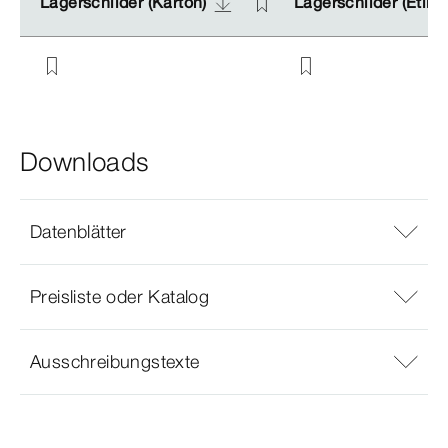
Lagerschilder (Karton)
Lagerschilder (Karton)
Lagerschilder (Etike
Lagerschilder (Etike
Downloads
Datenblätter
Preisliste oder Katalog
Ausschreibungstexte