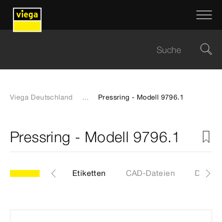
Viega Deutschland
...
Pressring - Modell 9796.1
Pressring - Modell 9796.1
6.1
Artikel
Etiketten
CAD-Dateien
Downl