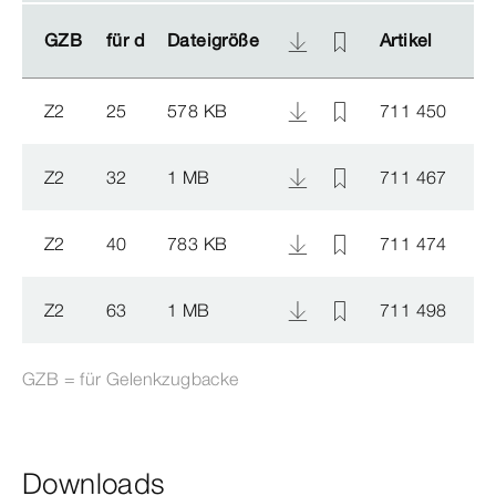
GZB
GZB
für d
für d
Dateigröße
Dateigröße
Artikel
Artikel
Z2
25
578 KB
711 450
Z2
32
1 MB
711 467
Z2
40
783 KB
711 474
Z2
63
1 MB
711 498
GZB = für Gelenkzugbacke
Downloads