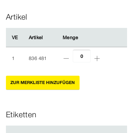
Artikel
VE
VE
Artikel
Artikel
Menge
Menge
1
836 481
ZUR MERKLISTE HINZUFÜGEN
Etiketten