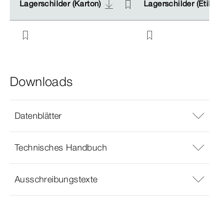
Lagerschilder (Karton)
Lagerschilder (Karton)
Lagerschilder (Etike
Lagerschilder (Etike
Downloads
Datenblätter
Technisches Handbuch
Ausschreibungstexte