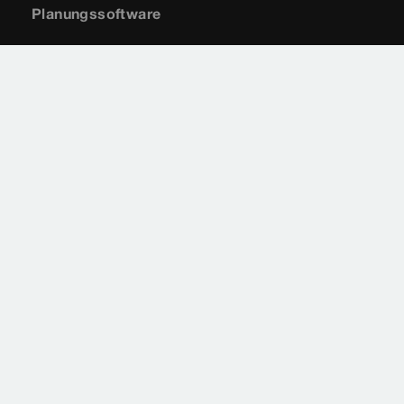
Planungssoftware
+49 (0) 2722 61-1700
+49 (0) 2722 61-1701
service-software@viega.de
Impressum
Rechtshinweise
Sitemap
Videoüberwachung
Datenschutz
Länderauswahl