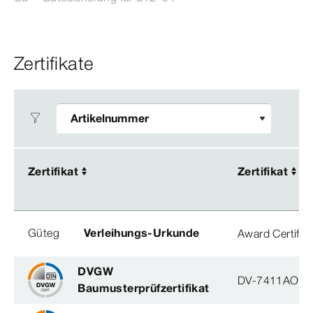
Zertifikate
Zertifikat
Zertifikat
Zertifikat
Zertifikat
Güteg
Verleihungs-Urkunde
Award Certific
DVGW
DV-7411AO29
Baumusterprüfzertifikat