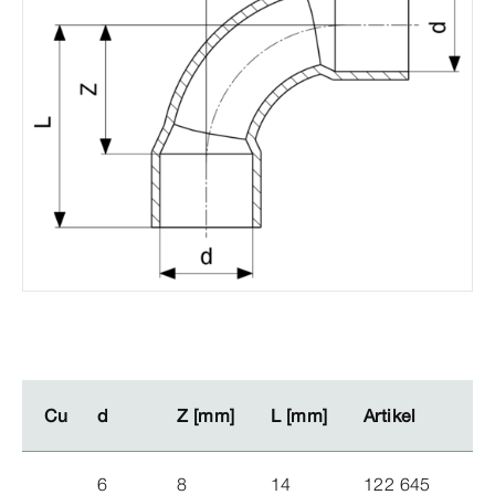
Cu
Cu
d
d
Z [mm]
Z [mm]
L [mm]
L [mm]
Artikel
Artikel
6
8
14
122 645