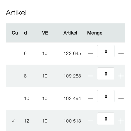
Artikel
Cu
Cu
d
d
VE
VE
Artikel
Artikel
Menge
Menge
6
10
122 645
8
10
109 288
10
10
102 494
✓
12
10
100 513