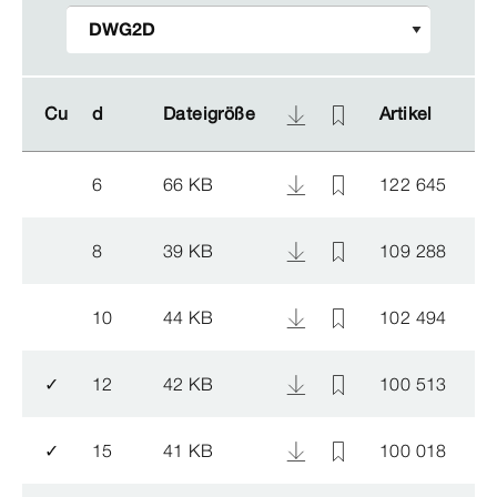
Cu
Cu
d
d
Dateigröße
Dateigröße
Artikel
Artikel
6
66 KB
122 645
8
39 KB
109 288
10
44 KB
102 494
✓
12
42 KB
100 513
✓
15
41 KB
100 018