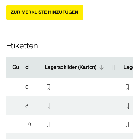
ZUR MERKLISTE HINZUFÜGEN
Etiketten
Cu
Cu
d
d
Lagerschilder (Karton)
Lagerschilder (Karton)
Lagers
Lagers
6
8
10