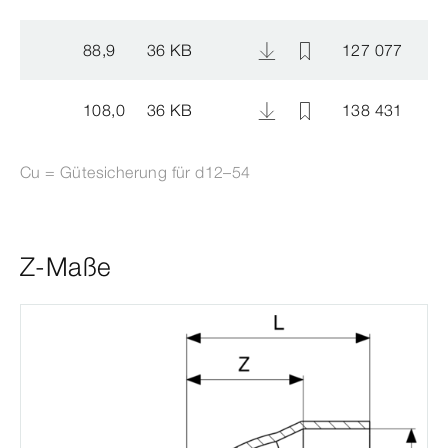
88,9
36 KB
127 077
108,0
36 KB
138 431
Cu = Gütesicherung für d12–54
Z-Maße