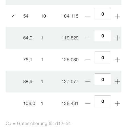
✓
54
10
104 115
64,0
1
119 829
76,1
1
125 080
88,9
1
127 077
108,0
1
138 431
Cu = Gütesicherung für d12–54