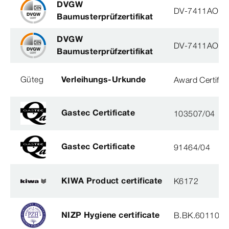
DVGW
DV-7411AO29
Baumusterprüfzertifikat
DVGW
DV-7411AO29
Baumusterprüfzertifikat
Güteg
Verleihungs-Urkunde
Award Certific
Gastec Certificate
103507/04
Gastec Certificate
91464/04
KIWA Product certificate
K6172
NIZP Hygiene certificate
B.BK.60110.0