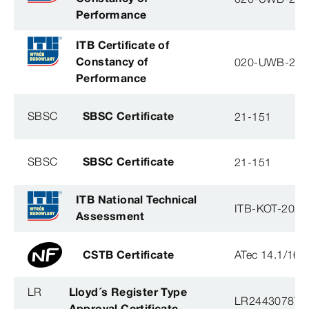
Performance
ITB Certificate of
Constancy of
020-UWB-28
Performance
SBSC
SBSC Certificate
21-151
SBSC
SBSC Certificate
21-151
ITB National Technical
ITB-KOT-2020
Assessment
CSTB Certificate
ATec 14.1/16
LR
Lloyd´s Register Type
LR2443078TA
Approval Certificate