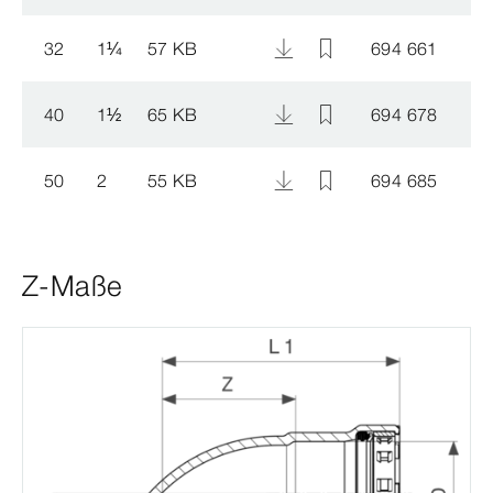
32
1
¼
57 KB
694 661
40
1
½
65 KB
694 678
50
2
55 KB
694 685
Z-Maße