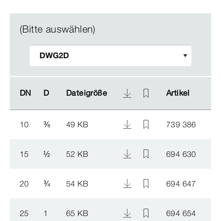
(Bitte auswählen)
DN
DN
D
D
Dateigröße
Dateigröße
Artikel
Artikel
10
⅜
49 KB
739 386
15
½
52 KB
694 630
20
¾
54 KB
694 647
25
1
65 KB
694 654