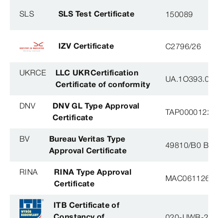
SLS
SLS Test Certificate
150089
IZV Certificate
C2796/26
UKRCE
LLC UKRCertification
UA.1O393.003
Certificate of conformity
DNV
DNV GL Type Approval
TAP0000122, 
Certificate
BV
Bureau Veritas Type
49810/B0 BV
Approval Certificate
RINA
RINA Type Approval
MAC061126XG
Certificate
ITB Certificate of
Constancy of
020-UWB-28