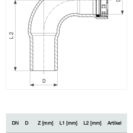
DN
DN
D
D
Z [mm]
Z [mm]
L1 [mm]
L1 [mm]
L2 [mm]
L2 [mm]
Artikel
Artikel