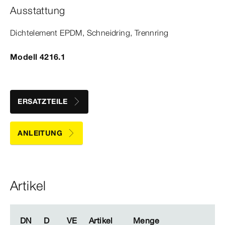
Ausstattung
Dicht­
element
EPDM, Schneidring, Trennring
Modell 4216.1
ERSATZTEILE
ANLEITUNG
Artikel
DN
DN
D
D
VE
VE
Artikel
Artikel
Menge
Menge