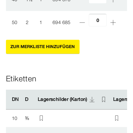
50
2
1
694 685
ZUR MERKLISTE HINZUFÜGEN
Etiketten
DN
DN
D
D
Lagerschilder (Karton)
Lagerschilder (Karton)
Lagerschi
Lagerschi
10
⅜