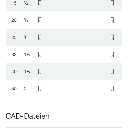
15
½
20
¾
25
1
32
1
¼
40
1
½
50
2
CAD-Dateien