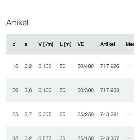
Artikel
d
d
s
s
V [l/m]
V [l/m]
L [m]
L [m]
VE
VE
Artikel
Artikel
Meng
Meng
16
2,2
0,106
50
50/400
717 926
20
2,8
0,163
50
50/300
717 933
25
2,7
0,305
25
25/250
743 291
32
3,2
0,522
25
25/150
743 307