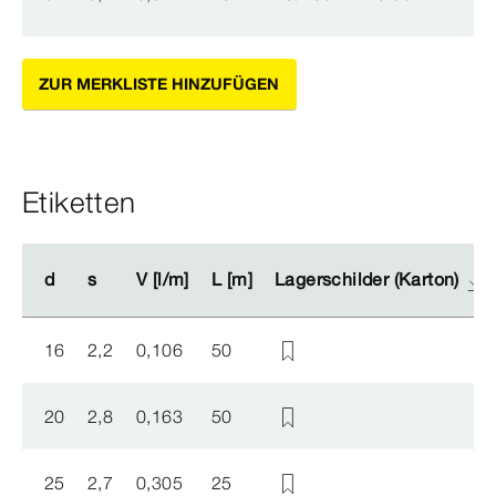
ZUR MERKLISTE HINZUFÜGEN
Etiketten
d
d
s
s
V [l/m]
V [l/m]
L [m]
L [m]
Lagerschilder (Karton)
Lagerschilder (Karton)
16
2,2
0,106
50
20
2,8
0,163
50
25
2,7
0,305
25