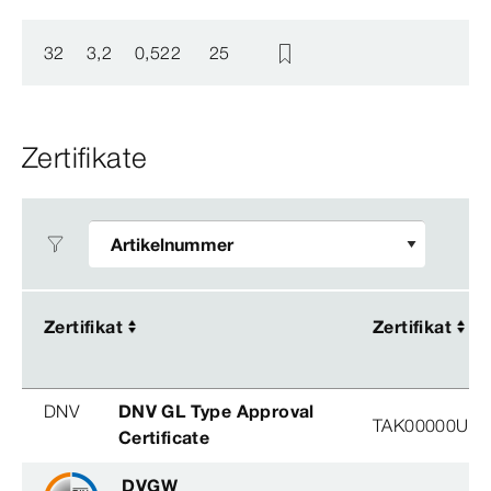
32
3,2
0,522
25
Zertifikate
Zertifikat
Zertifikat
Zertifikat
Zertifikat
DNV
DNV GL Type Approval
TAK00000U2, 
Certificate
DVGW