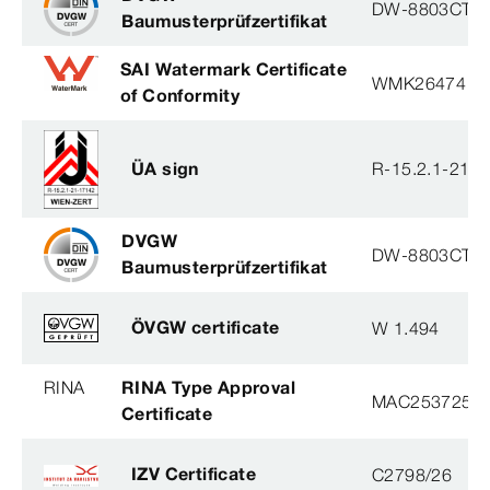
DW-8803CT0
Baumusterprüfzertifikat
SAI Watermark Certificate
WMK26474
of Conformity
ÜA sign
R-15.2.1-21-
DVGW
DW-8803CT0
Baumusterprüfzertifikat
ÖVGW certificate
W 1.494
RINA
RINA Type Approval
MAC253725X
Certificate
IZV Certificate
C2798/26