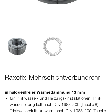
Raxofix-Mehrschichtverbundrohr
in halogenfreier Wärmedämmung 13
mm
für Trink­
wasser
- und Heizungs-​Installationen, Trink­
wasser
leitung kalt nach
DIN
1988‑200
(
Tabelle
8),
Trink­
wasser
leitung warm nach
DIN
1988‑200
(Tabelle