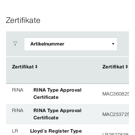
Zertifikate
Zertifikat
Zertifikat
Zertifikat
Zertifikat
RINA
RINA Type Approval
MAC360825X
Certificate
RINA
RINA Type Approval
MAC253725XG
Certificate
LR
Lloyd´s Register Type
LR26278380T