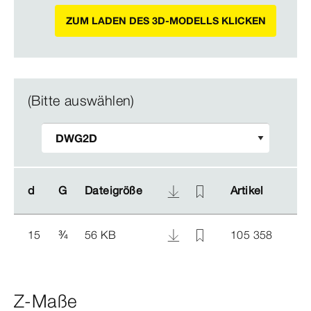
ZUM LADEN DES 3D-MODELLS KLICKEN
(Bitte auswählen)
d
d
G
G
Dateigröße
Dateigröße
Artikel
Artikel
15
¾
56 KB
105 358
Z-Maße