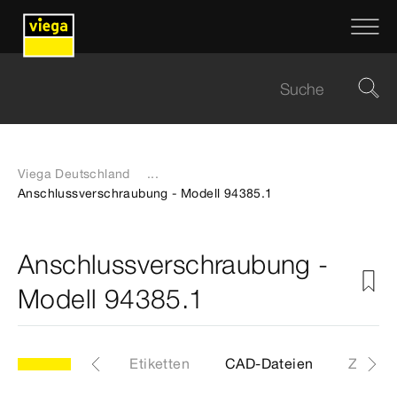
Viega Deutschland
...
Anschlussverschraubung - Modell 94385.1
Anschlussverschraubung -
Modell 94385.1
5.1
Artikel
Etiketten
CAD-Dateien
Z-Maß