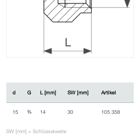
d
d
G
G
L [mm]
L [mm]
SW [mm]
SW [mm]
Artikel
Artikel
15
¾
14
30
105 358
SW [mm] = Schlüsselweite