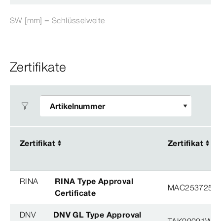
SW [mm] = Schlüsselweite
Zertifikate
Zertifikat
Zertifikat
Zertifikat
Zertifikat
RINA
RINA Type Approval
MAC253725XG
Certificate
DNV
DNV GL Type Approval