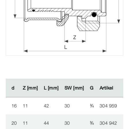
d
d
Z [mm]
Z [mm]
L [mm]
L [mm]
SW [mm]
SW [mm]
G
G
Artikel
Artikel
16
11
42
30
¾
304 959
20
11
44
30
¾
304 942