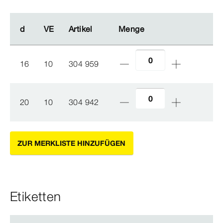
d
d
VE
VE
Artikel
Artikel
Menge
Menge
16
10
304 959
20
10
304 942
ZUR MERKLISTE HINZUFÜGEN
Etiketten