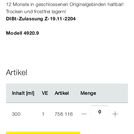
12 Monate in geschlossenen Originalgebinden haltbar!
Trocken und frostfrei lagern!
DIBt-​Zulassung Z-19.
11‑2204
Modell 4920.9
Artikel
Inhalt [ml]
Inhalt [ml]
VE
VE
Artikel
Artikel
Menge
Menge
300
1
756 116