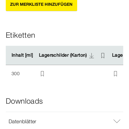
ZUR MERKLISTE HINZUFÜGEN
Etiketten
Inhalt [ml]
Inhalt [ml]
Lagerschilder (Karton)
Lagerschilder (Karton)
Lagersch
Lagersch
300
Downloads
Datenblätter