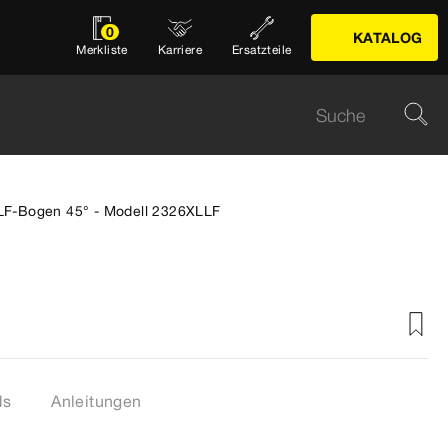
0
KATALOG
Merkliste
Karriere
Ersatzteile
LF-Bogen 45° - Modell 2326XLLF
ds
Anleitungen