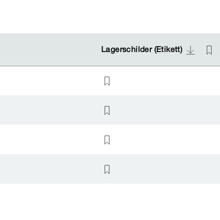
Lagerschilder (Etikett)
Lagerschilder (Etikett)