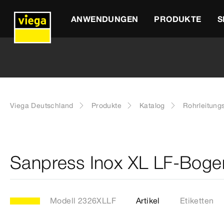
ANWENDUNGEN
PRODUKTE
S
Viega Deutschland
Produkte
Katalog
Rohrleitung
Sanpress Inox XL LF-Boge
Modell 2326XLLF
Artikel
Etiketten