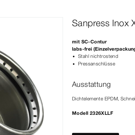
Sanpress Inox 
mit
SC‑Contur
labs-​frei (Einzelverpackun
Stahl nichtrostend
Pressanschlüsse
Ausstattung
Dicht­
element
e EPDM, Schnei
Modell 2326XLLF