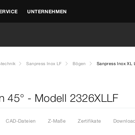
ERVICE
UNTERNEHMEN
stechnik
Sanpress Inox LF
Bögen
Sanpress Inox XL 
n 45° - Modell 2326XLLF
CAD-Dateien
Z-Maße
Zertifikate
Downloa