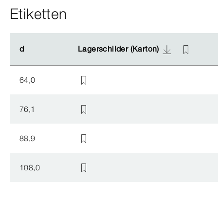
Etiketten
d
d
Lagerschilder (Karton)
Lagerschilder (Karton)
64,0
76,1
88,9
108,0