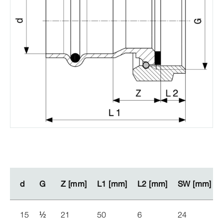
d
d
G
G
Z [mm]
Z [mm]
L1 [mm]
L1 [mm]
L2 [mm]
L2 [mm]
SW [mm]
SW [mm]
15
½
21
50
6
24