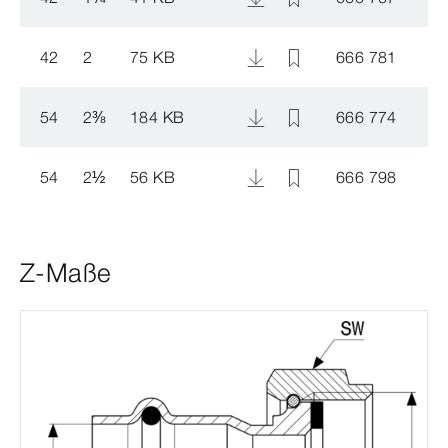
42
2
75 KB
666 781
54
2
⅜
184 KB
666 774
54
2
½
56 KB
666 798
Z-Maße