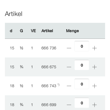
Artikel
d
d
G
G
VE
VE
Artikel
Artikel
Menge
Menge
15
½
1
666 736
15
¾
1
666 675
*)
18
½
1
666 743
18
¾
1
666 699