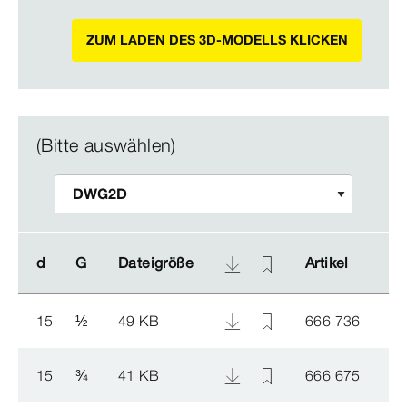
ZUM LADEN DES 3D-MODELLS KLICKEN
(Bitte auswählen)
d
d
G
G
Dateigröße
Dateigröße
Artikel
Artikel
15
½
49 KB
666 736
15
¾
41 KB
666 675