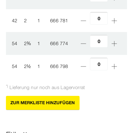
42
2
1
666 781
54
2
⅜
1
666 774
54
2
½
1
666 798
*)
Lieferung nur noch aus Lagervorrat
ZUR MERKLISTE HINZUFÜGEN