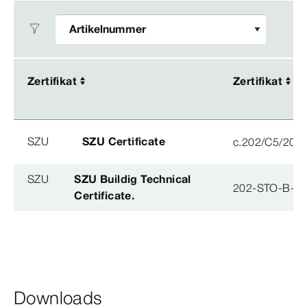
Zertifikat
Zertifikat
Zertifikat
Zertifikat
SZU
SZU Certificate
c.202/C5/202
SZU
SZU Buildig Technical
202-STO-B-0
Certificate.
Downloads