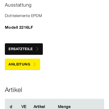
Ausstattung
Dicht­
element
e EPDM
Modell 2216LF
ERSATZTEILE
ANLEITUNG
Artikel
d
d
VE
VE
Artikel
Artikel
Menge
Menge