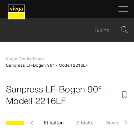
Viega Deutschland
...
Sanpress LF-Bogen 90° - Modell 2216LF
Sanpress LF-Bogen 90° -
Modell 2216LF
6LF
Artikel
Etiketten
Z-Maße
Downloads