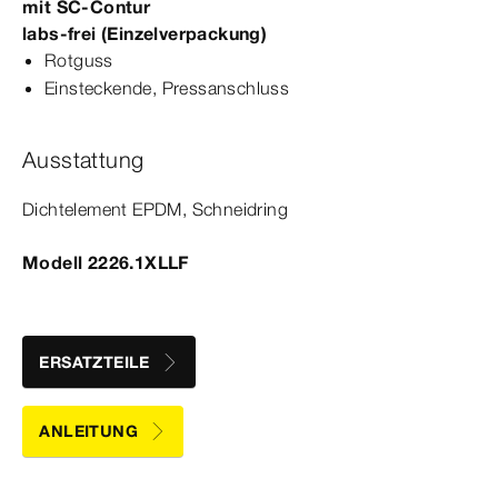
mit
SC‑Contur
labs-​frei (Einzelverpackung)
Rotguss
Einsteckende, Press­
anschluss
Ausstattung
Dicht­
element
EPDM, Schneidring
Modell 2226.1XLLF
ERSATZTEILE
ANLEITUNG