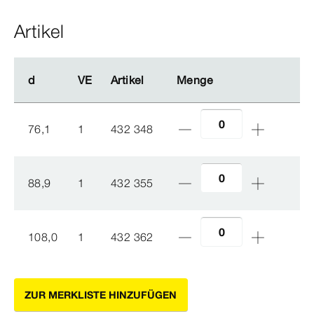
Artikel
d
d
VE
VE
Artikel
Artikel
Menge
Menge
76,1
1
432 348
88,9
1
432 355
108,0
1
432 362
ZUR MERKLISTE HINZUFÜGEN