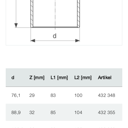
d
d
Z [mm]
Z [mm]
L1 [mm]
L1 [mm]
L2 [mm]
L2 [mm]
Artikel
Artikel
76,1
29
83
100
432 348
88,9
32
85
104
432 355