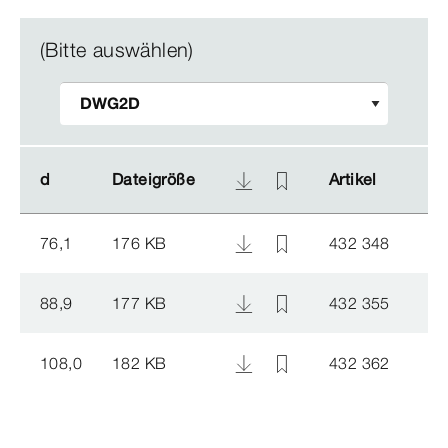
(Bitte auswählen)
d
d
Dateigröße
Dateigröße
Artikel
Artikel
76,1
176 KB
432 348
88,9
177 KB
432 355
108,0
182 KB
432 362