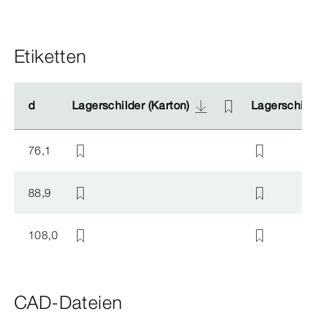
Etiketten
d
d
Lagerschilder (Karton)
Lagerschilder (Karton)
Lagerschilde
Lagerschilde
76,1
88,9
108,0
CAD-Dateien