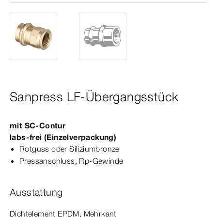
Sanpress LF-Übergangsstück
mit
SC‑Contur
labs-​frei (Einzelverpackung)
Rotguss oder Siliziumbronze
Press­
anschluss
,
Rp‑Gewinde
Ausstattung
Dicht­
element
EPDM, Mehrkant