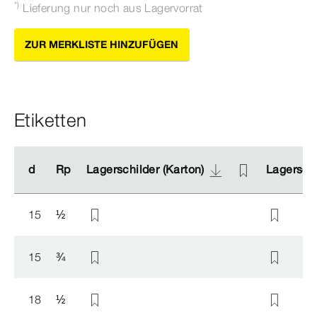
*)
Lieferung nur noch aus Lagervorrat
ZUR MERKLISTE HINZUFÜGEN
Etiketten
d
d
Rp
Rp
Lagerschilder (Karton)
Lagerschilder (Karton)
Lagerschi
Lagerschi
15
½
15
¾
18
½