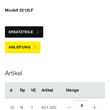
Modell 2212LF
ERSATZTEILE
ANLEITUNG
Artikel
d
d
Rp
Rp
VE
VE
Artikel
Artikel
Menge
Menge
15
½
1
431 020