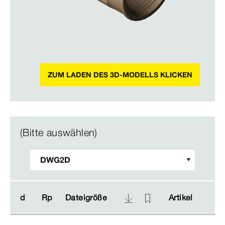
ZUM LADEN DES 3D-MODELLS KLICKEN
(Bitte auswählen)
d
d
Rp
Rp
Dateigröße
Dateigröße
Artikel
Artikel