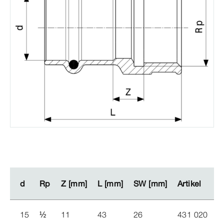
d
d
Rp
Rp
Z [mm]
Z [mm]
L [mm]
L [mm]
SW [mm]
SW [mm]
Artikel
Artikel
15
½
11
43
26
431 020