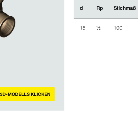
d
d
Rp
Rp
Stichmaß
Stichmaß
15
½
100
 3D-MODELLS KLICKEN