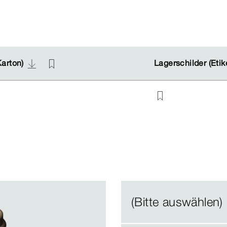
Karton)
Karton)
Lagerschilder (Etik
Lagerschilder (Etik
(Bitte auswählen)