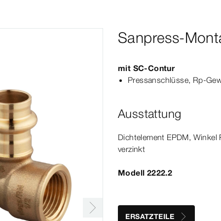
Sanpress-Monta
mit
SC‑Contur
Pressanschlüsse,
Rp‑Gew
Ausstattung
Dicht­
element
EPDM, Winkel Ro
verzinkt
Modell 2222.2
ERSATZTEILE