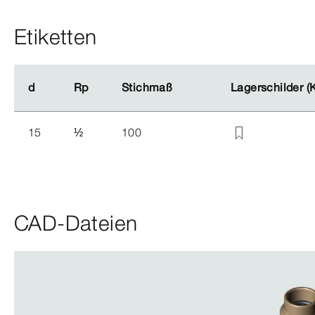
Etiketten
d
d
Rp
Rp
Stichmaß
Stichmaß
Lagerschilder (
Lagerschilder (
15
½
100
CAD-Dateien