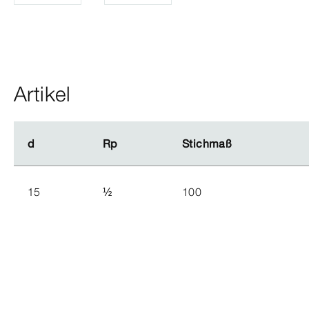
Artikel
d
d
Rp
Rp
Stichmaß
Stichmaß
15
½
100