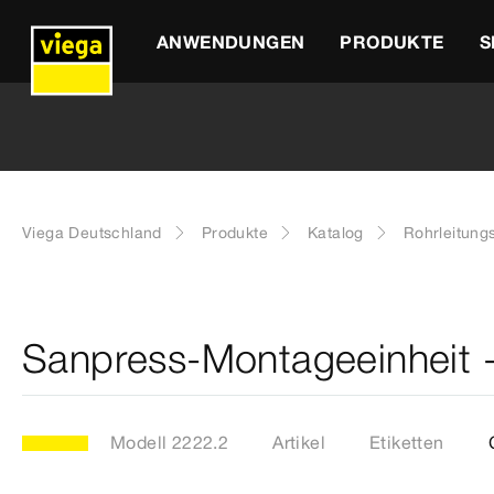
ANWENDUNGEN
PRODUKTE
S
Viega Deutschland
Produkte
Katalog
Rohrleitung
Sanpress-Montageeinheit 
Modell 2222.2
Artikel
Etiketten