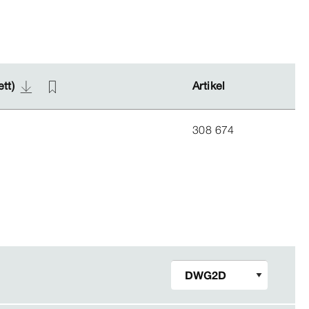
ett)
ett)
Artikel
Artikel
308 674