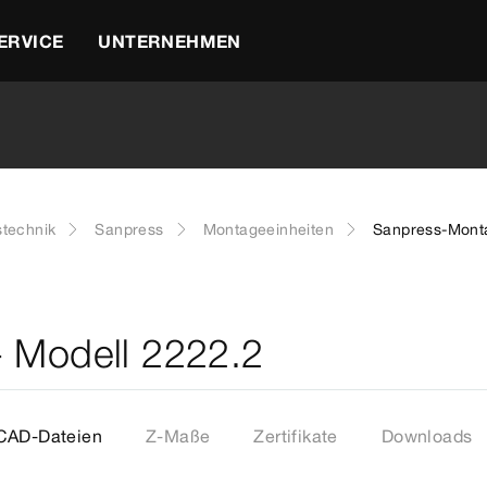
ERVICE
UNTERNEHMEN
stechnik
Sanpress
Montageeinheiten
Sanpress-Monta
- Modell 2222.2
CAD-Dateien
Z-Maße
Zertifikate
Downloads