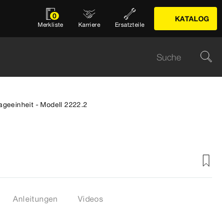
0
KATALOG
Merkliste
Karriere
Ersatzteile
geeinheit - Modell 2222.2
Anleitungen
Videos