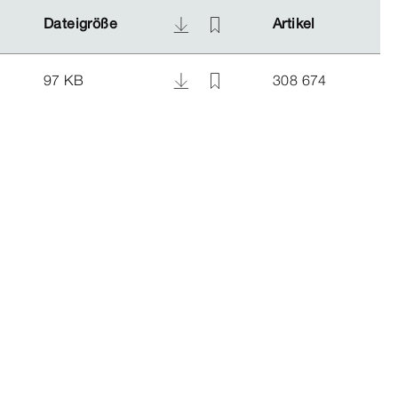
Dateigröße
Dateigröße
Artikel
Artikel
97 KB
308 674