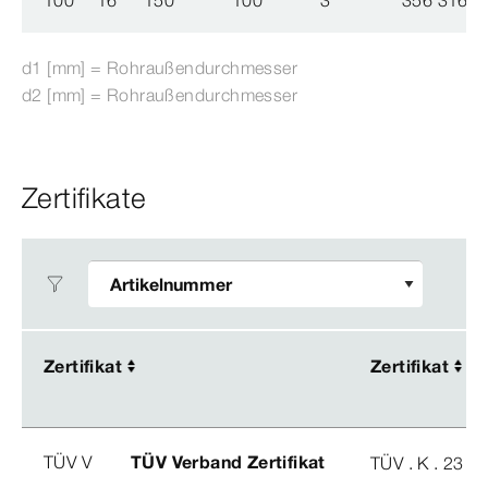
100
16
150
100
3
356 316
d1 [mm] = Rohraußendurchmesser
d2 [mm] = Rohraußendurchmesser
Zertifikate
Zertifikat
Zertifikat
Zertifikat
Zertifikat
TÜV V
TÜV Verband Zertifikat
TÜV . K . 23 - 