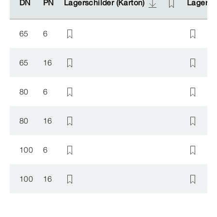
DN
DN
PN
PN
Lagerschilder (Karton)
Lagerschilder (Karton)
Lagersch
Lagersch
65
6
65
16
80
6
80
16
100
6
100
16