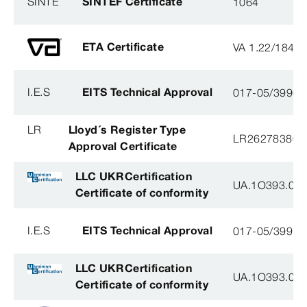
SINTE
SINTEF Certificate
1064
ETA Certificate
VA 1.22/1840
I.E.S
EITS Technical Approval
017-05/3990-
LR
Lloyd´s Register Type
LR26278380T
Approval Certificate
LLC UKRCertification
UA.1O393.003
Certificate of conformity
I.E.S
EITS Technical Approval
017-05/3991-
LLC UKRCertification
UA.1O393.003
Certificate of conformity