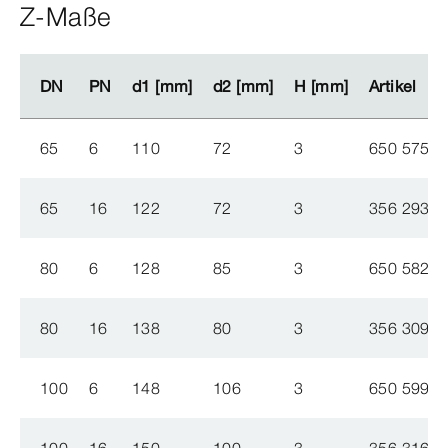
Z-Maße
DN
DN
PN
PN
d1 [mm]
d1 [mm]
d2 [mm]
d2 [mm]
H [mm]
H [mm]
Artikel
Artikel
65
6
110
72
3
650 575
65
16
122
72
3
356 293
80
6
128
85
3
650 582
80
16
138
80
3
356 309
100
6
148
106
3
650 599