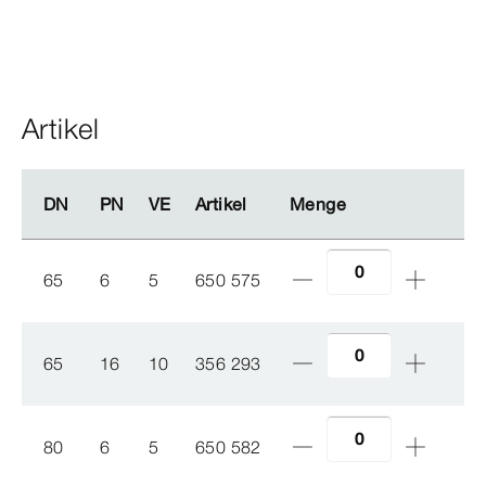
Artikel
DN
DN
PN
PN
VE
VE
Artikel
Artikel
Menge
Menge
65
6
5
650 575
65
16
10
356 293
80
6
5
650 582