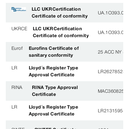
LLC UKRCertification
UA.1O393.003
Certificate of conformity
UKRCE
LLC UKRCertification
UA.1O393.003
Certificate of conformity
Eurof
Eurofins Certificate of
25 ACC NY 38
sanitary conformity
LR
Lloyd´s Register Type
LR26278528T
Approval Certificate
RINA
RINA Type Approval
MAC360825X
Certificate
LR
Lloyd´s Register Type
LR21315958T
Approval Certificate