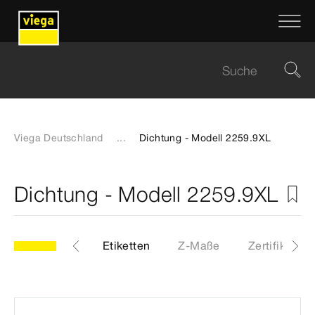
Viega Deutschland
...
Dichtung - Modell 2259.9XL
Dichtung - Modell 2259.9XL
9XL
Artikel
Etiketten
Z-Maße
Zertifikate