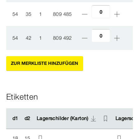
54
35
1
809 485
54
42
1
809 492
ZUR MERKLISTE HINZUFÜGEN
Etiketten
d1
d1
d2
d2
Lagerschilder (Karton)
Lagerschilder (Karton)
Lagerschil
Lagerschil
18
15