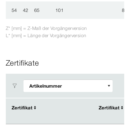
54
42
65
101
809
Z* [mm] = Z-​Maß der Vorgängerversion
L* [mm] = Länge der Vorgängerversion
Zertifikate
Zertifikat
Zertifikat
Zertifikat
Zertifikat