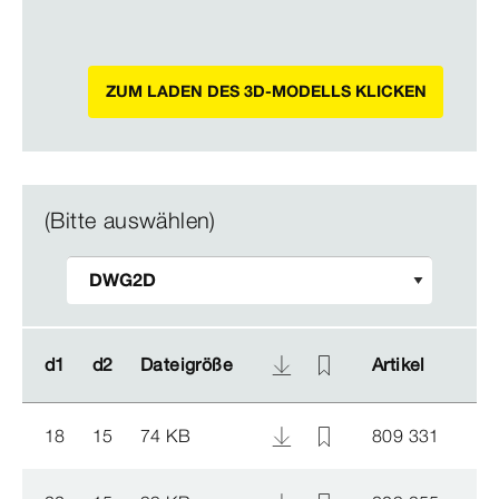
ZUM LADEN DES 3D-MODELLS KLICKEN
(Bitte auswählen)
d1
d1
d2
d2
Dateigröße
Dateigröße
Artikel
Artikel
18
15
74 KB
809 331