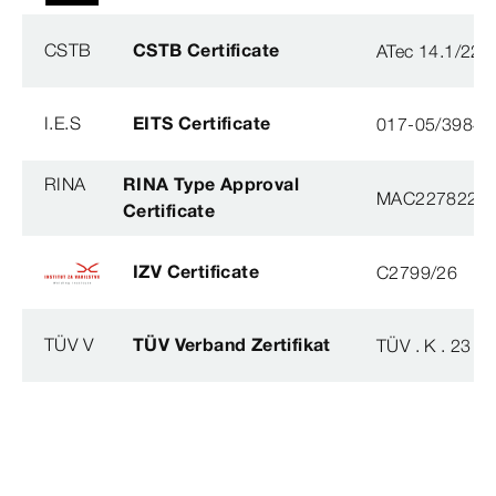
CSTB
CSTB Certificate
ATec 14.1/22
I.E.S
EITS Certificate
017-05/3984-
RINA
RINA Type Approval
MAC227822X
Certificate
IZV Certificate
C2799/26
TÜV V
TÜV Verband Zertifikat
TÜV . K . 23 - 