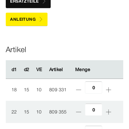
ERSATZTEILE
ANLEITUNG
Artikel
d1
d1
d2
d2
VE
VE
Artikel
Artikel
Menge
Menge
18
15
10
809 331
22
15
10
809 355