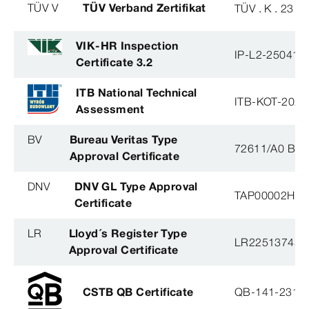
TÜV V
TÜV Verband Zertifikat
TÜV . K . 23 - 
VIK-HR Inspection
IP-L2-250414
Certificate 3.2
ITB National Technical
ITB-KOT-2022
Assessment
BV
Bureau Veritas Type
72611/A0 BV
Approval Certificate
DNV
DNV GL Type Approval
TAP00002H5
Certificate
LR
Lloyd´s Register Type
LR22513745T
Approval Certificate
CSTB QB Certificate
QB-141-2316