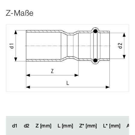
Z-Maße
d1
d1
d2
d2
Z [mm]
Z [mm]
L [mm]
L [mm]
Z* [mm]
Z* [mm]
L* [mm]
L* [mm]
Arti
Arti