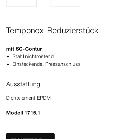
Temponox-Reduzierstück
mit
SC‑Contur
Stahl nichtrostend
Einsteckende, Press­
anschluss
Ausstattung
Dicht­
element
EPDM
Modell 1715.1