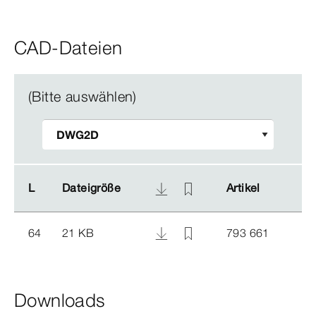
CAD-Dateien
(Bitte auswählen)
L
L
Dateigröße
Dateigröße
Artikel
Artikel
64
21 KB
793 661
Downloads