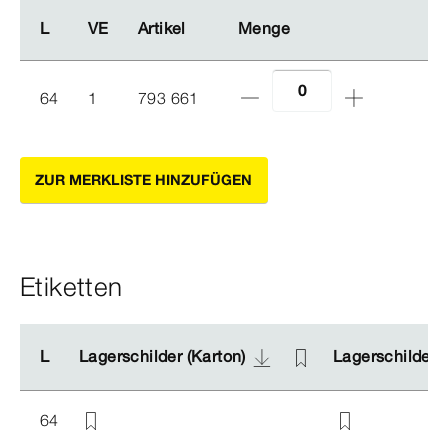
L
L
VE
VE
Artikel
Artikel
Menge
Menge
64
1
793 661
ZUR MERKLISTE HINZUFÜGEN
Etiketten
L
L
Lagerschilder (Karton)
Lagerschilder (Karton)
Lagerschilder (
Lagerschilder (
64