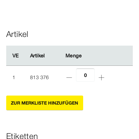
Artikel
VE
VE
Artikel
Artikel
Menge
Menge
1
813 376
ZUR MERKLISTE HINZUFÜGEN
Etiketten