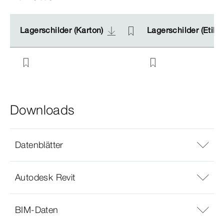
Lagerschilder (Karton)
Lagerschilder (Karton)
Lagerschilder (Etike
Lagerschilder (Etike
Downloads
Datenblätter
Autodesk Revit
BIM-Daten